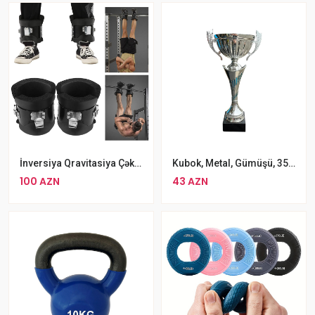
İnversiya Qravitasiya Çəkmələri
Kubok, Metal, Gümüşü, 35 Sm
100 AZN
43 AZN