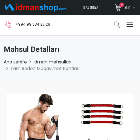
0
AZ
GALEREYA
+994 99 334 23 29
Məhsul Detalları
Ana səhifə
İdman məhsulları
Tam Bədən Müqavimət Bantları