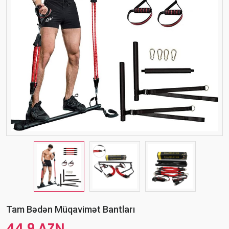
Tam Bədən Müqavimət Bantları
44.9 AZN