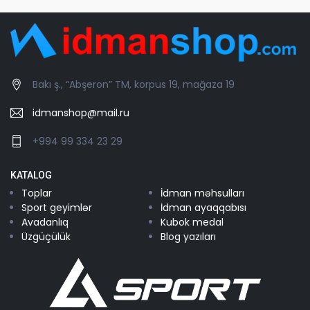
Bakı ş., “Abşeron” TM, korpus 19, mağaza 19
idmanshop@mail.ru
+994 99 334 23 29
KATALOG
Toplar
İdman məhsulları
Sport geyimlər
İdman ayaqqabısı
Avadanlıq
Kubok medal
Üzgüçülük
Blog yazıları