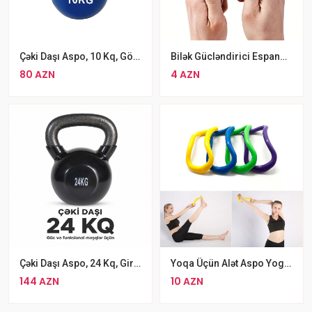
Çəki Daşı Aspo, 10 Kq, Göy/qara Gira
Bilək Gücləndirici Espander Silicone Grip Ring
80 AZN
4 AZN
Çəki Daşı Aspo, 24 Kq, Gira Qara
Yoqa Üçün Alət Aspo Yoga-Ring, Uzunluğu 23 Sm, İstenilən Çeşiddə
144 AZN
10 AZN