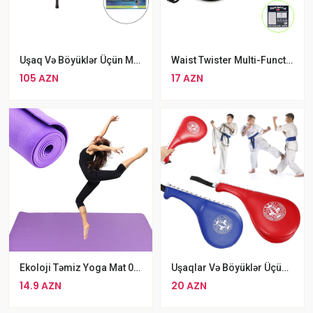
Uşaq Və Böyüklər Üçün Məşq Batutu Aşınmaya Davamlı Fitness Batut
Waist Twister Multi-Functional Yoqa Diski Bel Incəldici Disk
105 AZN
17 AZN
Ekoloji Təmiz Yoga Mat 0.4 Mm Nəmə Davamlı Yoga Mat
Uşaqlar Və Böyüklər Üçün Karate Məşq Lapası Taekwondo Ayaq Hədəfi Lapası
14.9 AZN
20 AZN