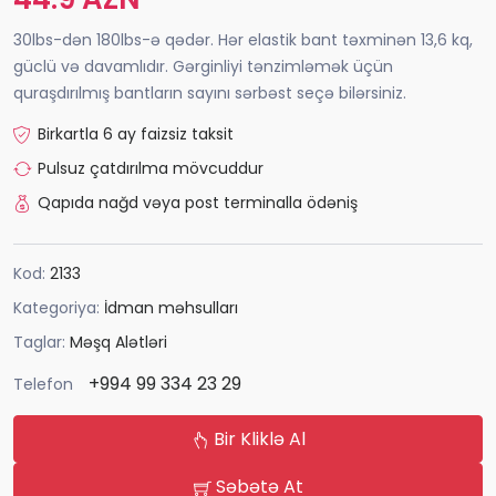
30lbs-dən 180lbs-ə qədər. Hər elastik bant təxminən 13,6 kq,
güclü və davamlıdır. Gərginliyi tənzimləmək üçün
quraşdırılmış bantların sayını sərbəst seçə bilərsiniz.
Birkartla 6 ay faizsiz taksit
Pulsuz çatdırılma mövcuddur
Qapıda nağd vəya post terminalla ödəniş
Kod:
2133
Kategoriya:
İdman məhsulları
Taglar:
Məşq Alətləri
+994 99 334 23 29
Telefon
Bir Kliklə Al
Səbətə At