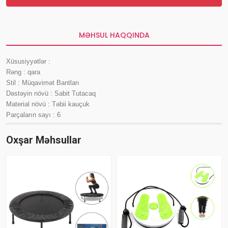
MƏHSUL HAQQINDA
Xüsusiyyətlər :
Rəng : qara
Stil : Müqavimət Bantları
Dəstəyin növü : Sabit Tutacaq
Material növü : Təbii kauçuk
Parçaların sayı : ‎6
Oxşar Məhsullar