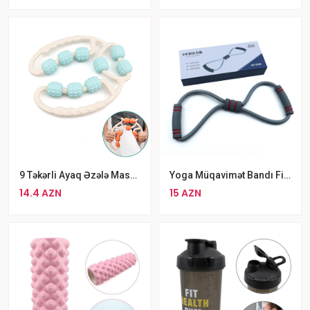
9 Təkərli Ayaq Əzələ Masaj Aləti
Yoga Müqavimət Bandı Fitness Rezin Espander
14.4 AZN
15 AZN