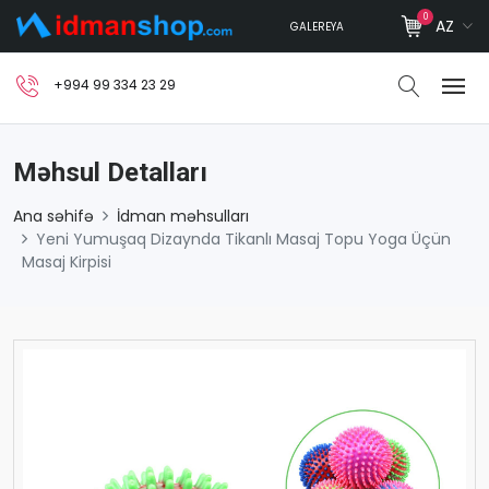
0
AZ
GALEREYA
+994 99 334 23 29
Məhsul Detalları
Ana səhifə
İdman məhsulları
Yeni Yumuşaq Dizaynda Tikanlı Masaj Topu Yoga Üçün
Masaj Kirpisi