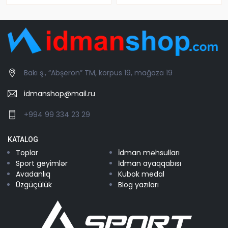
Bakı ş., “Abşeron” TM, korpus 19, mağaza 19
idmanshop@mail.ru
+994 99 334 23 29
KATALOG
Toplar
İdman məhsulları
Sport geyimlər
İdman ayaqqabısı
Avadanlıq
Kubok medal
Üzgüçülük
Blog yazıları