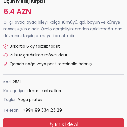
Üçün Masaj Kirpisi
6.4 AZN
Əl içi, ayaq, ayaq biləyi, kalça sümüyü, qol, boyun və kürəyə
masaj üçün əladır. Əzələ gərginliyini aradan qaldırmağa, qan
dövranını təşviq etməyə kömək edir
Birkartla 6 ay faizsiz taksit
Pulsuz çatdırılma mövcuddur
Qapıda nağd vəya post terminalla ödəniş
Kod:
2531
Kategoriya:
İdman məhsulları
Taglar:
Yoga pilates
+994 99 334 23 29
Telefon
Bir Kliklə Al