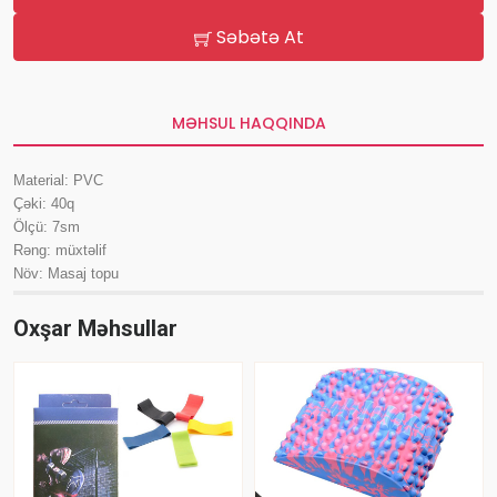
Səbətə At
MƏHSUL HAQQINDA
Material: PVC
Çəki: 40q
Ölçü: 7sm
Rəng: müxtəlif
Növ: Masaj topu
Oxşar Məhsullar