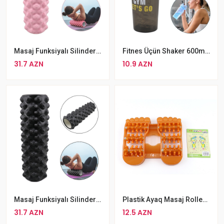
Masaj Funksiyalı Silinder 45sm Hündürlükdə Silinder Pink
Fitnes Üçün Shaker 600ml Tutuma Sahib Rengli Su Qabı
31.7 AZN
10.9 AZN
Masaj Funksiyalı Silinder 45sm Hündürlükdə Qara Rengli Silinder
Plastik Ayaq Masaj Rolleri Idman Mallari
31.7 AZN
12.5 AZN