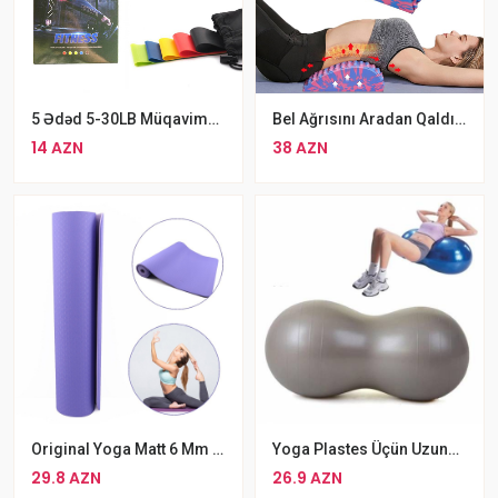
5 Ədəd 5-30LB Müqavimət Bantları AYAQ JQUTU
Bel Ağrısını Aradan Qaldırmaq Üçün Yarim Silinder
14 AZN
38 AZN
Original Yoga Matt 6 Mm İki Tərəfli Mor Rəngli Yoqa Plastes Matı
Yoga Plastes Üçün Uzunsov Pilates Topu Ortada Trapezoid Oval Pilates Topu
29.8 AZN
26.9 AZN