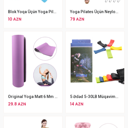
Blok Yoqa Üçün Yoga Pilates Köpük Kərpici
Yoga Pilates Üçün Neylon Yelləncək
10 AZN
79 AZN
Original Yoga Matt 6 Mm İki Tərəfli Bənövşəyi Rəngli Yoqa Plastes Matı
5 Ədəd 5-30LB Müqavimət Bantları AYAQ JQUTU
29.8 AZN
14 AZN