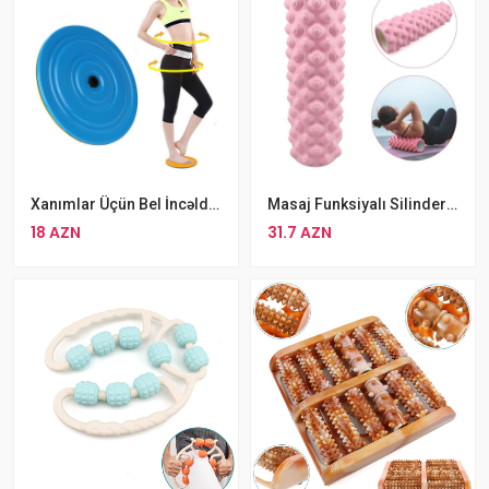
Xanımlar Üçün Bel İncəldici Disk Waist Twisting Metal Yoga Diski Multi-Functional Disk
Masaj Funksiyalı Silinder 45sm Hündürlükdə Silinder Pink
18 AZN
31.7 AZN