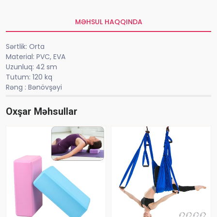
MƏHSUL HAQQINDA
Sərtlik: Orta
Material: PVC, EVA
Uzunluq: 42 sm
Tutum: 120 kq
Rəng : Bənövşəyi
Oxşar Məhsullar