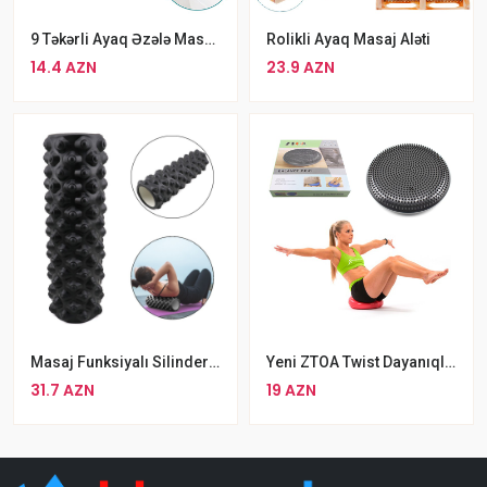
9 Təkərli Ayaq Əzələ Masaj Aləti
Rolikli Ayaq Masaj Aləti
14.4 AZN
23.9 AZN
Masaj Funksiyalı Silinder 45sm Hündürlükdə Qara Rengli Silinder
Yeni ZTOA Twist Dayanıqlı Balans Dikanlı Topu Ayaq Bel Bədən Masajı Diski
31.7 AZN
19 AZN