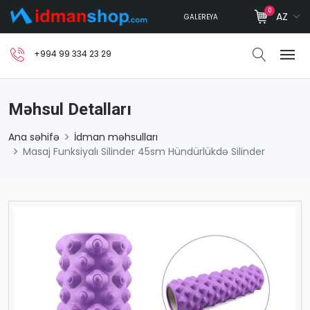
0
AZ
GALEREYA
+994 99 334 23 29
Məhsul Detalları
Ana səhifə
İdman məhsulları
Masaj Funksiyalı Silinder 45sm Hündürlükdə Silinder