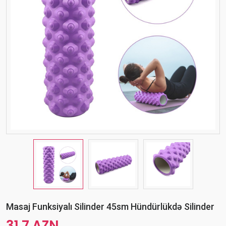
Masaj Funksiyalı Silinder 45sm Hündürlükdə Silinder
31.7 AZN