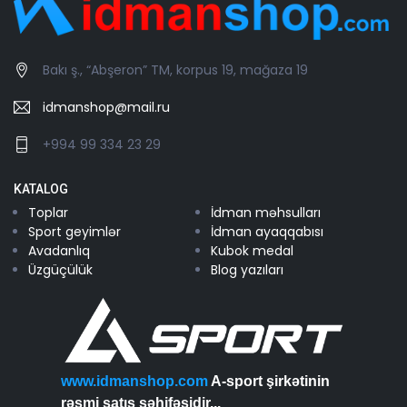
Bakı ş., “Abşeron” TM, korpus 19, mağaza 19
idmanshop@mail.ru
+994 99 334 23 29
KATALOG
Toplar
İdman məhsulları
Sport geyimlər
İdman ayaqqabısı
Avadanlıq
Kubok medal
Üzgüçülük
Blog yazıları
www.idmanshop.com
A-sport şirkətinin
rəsmi satış səhifəsidir...