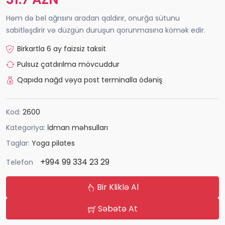
Həm də bel ağrısını aradan qaldırır, onurğa sütunu
sabitləşdirir və düzgün duruşun qorunmasına kömək edir.
Birkartla 6 ay faizsiz taksit
Pulsuz çatdırılma mövcuddur
Qapıda nağd vəya post terminalla ödəniş
Kod:
2600
Kategoriya:
İdman məhsulları
Taglar:
Yoga pilates
+994 99 334 23 29
Telefon
Bir Kliklə Al
Səbətə At