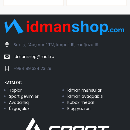
Bakı ş., “Abşeron” TM, korpus 19, mağaza 19
idmanshop@mail.ru
+994 99 334 23 29
KATALOG
Toplar
İdman məhsulları
Sport geyimlər
İdman ayaqqabısı
Avadanlıq
Kubok medal
Üzgüçülük
Blog yazıları