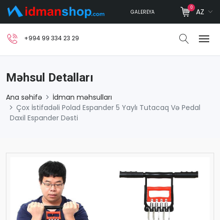
0
AZ
GALEREYA
+994 99 334 23 29
Məhsul Detalları
Ana səhifə
İdman məhsulları
Çox İstifadəli Polad Espander 5 Yaylı Tutacaq Və Pedal
Daxil Espander Dəsti