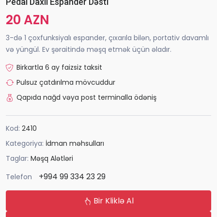
Pedal Daxil Espander Dəsti
20 AZN
3-də 1 çoxfunksiyalı espander, çıxarıla bilən, portativ davamlı
və yüngül. Ev şəraitində məşq etmək üçün əladır.
Birkartla 6 ay faizsiz taksit
Pulsuz çatdırılma mövcuddur
Qapıda nağd vəya post terminalla ödəniş
Kod:
2410
Kategoriya:
İdman məhsulları
Taglar:
Məşq Alətləri
+994 99 334 23 29
Telefon
Bir Kliklə Al