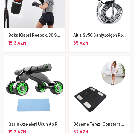
Boks Kisəsi Reebok, 30 Sm, Qara Rengli Qruşa
Altis Sv50 Saniyəölçən Rəqəmsal Yaddaş , Qara, M
15.3 AZN
35 AZN
Qarın Əzələləri Üçün Ab Roller 4 Təkərli Pres Çarxı
Döşəmə Tərəzi Constant Döşəmə Tərəzis
19.3 AZN
52 AZN