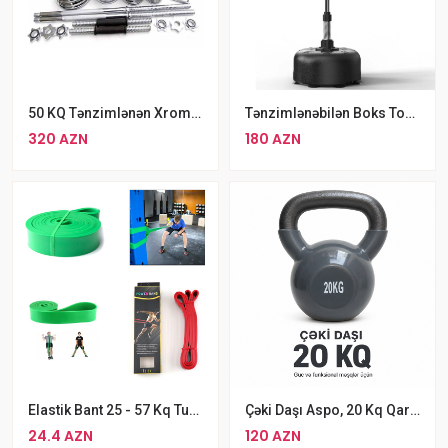
50 KQ Tənzimlənən Xrom Ştanq Qantel Dəsti Toptons Keysdə
Tənzimlənəbilən Boks Topu Boks Torbası Qruşa
320 AZN
180 AZN
Elastik Bant 25 - 57 Kq Turnik Jqutu Qalın
Çəki Daşı Aspo, 20 Kq Qara Gira
24.4 AZN
120 AZN