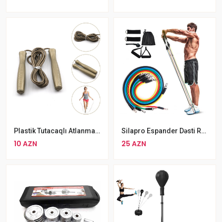
Plastik Tutacaqlı Atlanma İpi Kardio Üçün Effektiv Atlanma İpi
Silapro Espander Dəsti Rəngbərəng 5 Li Jqut
10 AZN
25 AZN