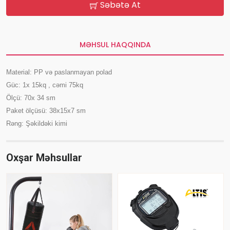
Səbətə At
MƏHSUL HAQQINDA
Material: PP və paslanmayan polad
Güc: 1x 15kq , cəmi 75kq
Ölçü: 70x 34 sm
Paket ölçüsü: 38x15x7 sm
Rəng: Şəkildəki kimi
Oxşar Məhsullar