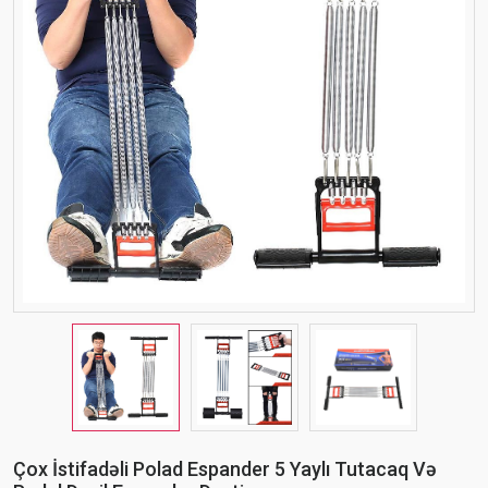
Çox İstifadəli Polad Espander 5 Yaylı Tutacaq Və