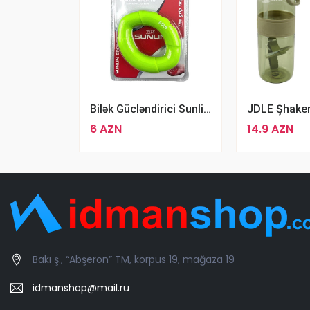
Bilək Gücləndirici Sunlin Exerciser 60LB Espander Premium Silikon Espander
6 AZN
14.9 AZN
Bakı ş., “Abşeron” TM, korpus 19, mağaza 19
idmanshop@mail.ru