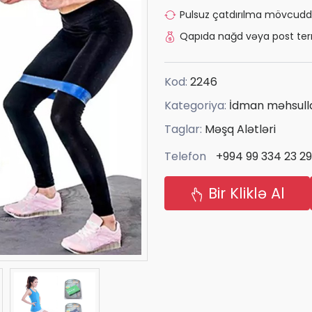
Pulsuz çatdırılma mövcudd
Qapıda nağd vəya post ter
Kod:
2246
Kategoriya:
İdman məhsulla
Taglar:
Məşq Alətləri
Telefon
+994 99 334 23 29
Bir Kliklə Al