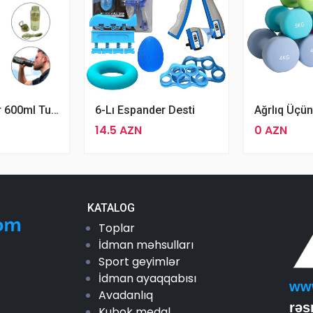
JDLE Şhaker 600ml Tutumlu Turbuckalı Su Qabı
6-Lı Espander Desti
14.5 AZN
0 AZN
KATALOG
Toplar
İdman məhsulları
Sport geyimlər
İdman ayaqqabısı
ww
Avadanlıq
rəs
Kubok medal