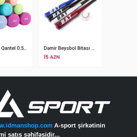
Ağrlıq Üçün Qantel 0.5kq
Dəmir Beysbol Bitası Rəngli Alüminium Bat Baseball Sopası
15 AZN
w.idmanshop.com
A-sport şirkətinin
mi satış səhifəsidir...