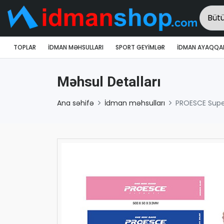
TOPLAR
İDMAN MƏHSULLARI
SPORT GEYIMLƏR
İDMAN AYAQQAB
Məhsul Detalları
Ana səhifə
İdman məhsulları
PROESCE Supe