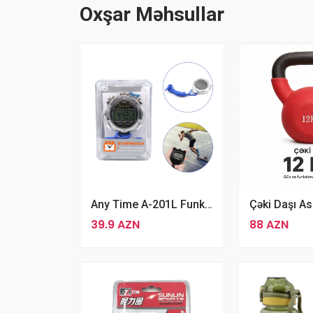
Oxşar Məhsullar
Any Time A-201L Funksional Atletik Məşqlər Üçün Saniyəölçən
39.9 AZN
88 AZN