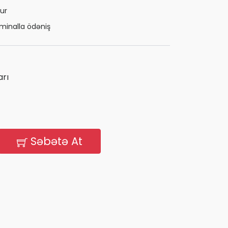
ur
minalla ödəniş
rı
Səbətə At