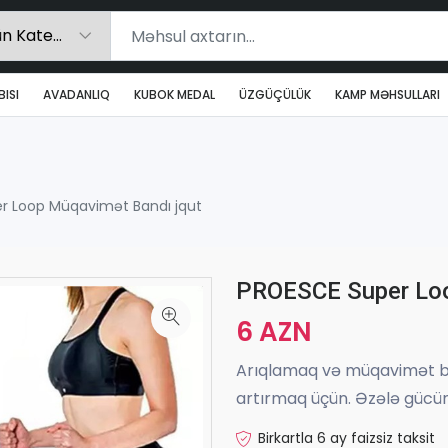
ISI
AVADANLIQ
KUBOK MEDAL
ÜZGÜÇÜLÜK
KAMP MƏHSULLARI
r Loop Müqavimət Bandı jqut
PROESCE Super Loo
6 AZN
Arıqlamaq və müqavimət ban
artırmaq üçün. Əzələ gücünü v
Birkartla 6 ay faizsiz taksit