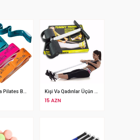
Elastik Yoga Pilates Bandı 8 Hissəli Elastik Streç Kəmər Rəqəmli Fitnes Müqavimət Bandı
Kişi Və Qadınlar Üçün Uyğun Tummy Yaylı Espander Sinə Genişləndirici Məşq Aləti
15 AZN