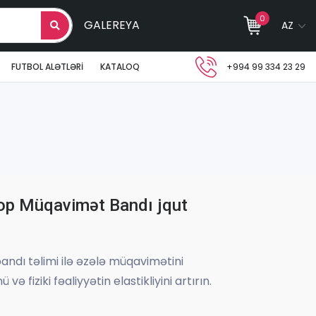
0
GALEREYA
AZ
FUTBOL ALƏTLƏRI
KATALOQ
+994 99 334 23 29
p Müqavimət Bandı jqut
dı təlimi ilə əzələ müqavimətini
ə fiziki fəaliyyətin elastikliyini artırın.