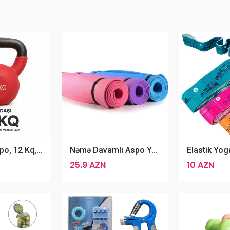
Çəki Daşı Aspo, 12 Kq, Yaşıl/qara Gira
Nəmə Davamlı Aspo Yoga Mat 0.8 Sm Qalınlıqda Yoga Fitness Matı
25.9 AZN
10 AZN