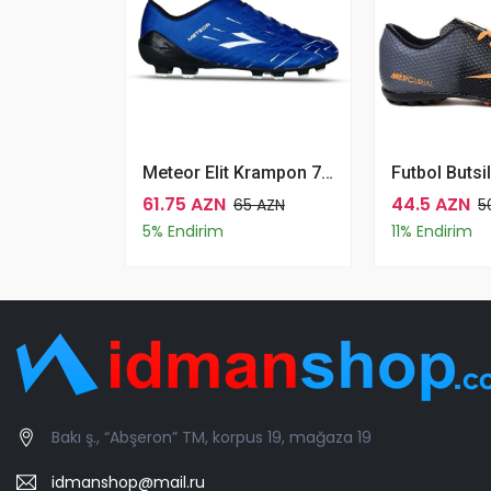
Meteor Elit Krampon 70-Sax Blue
61.75 AZN
44.5 AZN
65 AZN
5
5% Endirim
11% Endirim
Bakı ş., “Abşeron” TM, korpus 19, mağaza 19
idmanshop@mail.ru