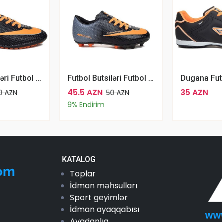
Futbol Butsiləri Futbol Üçün WALKED MRD Qara Narıncı
Futbol Butsiləri Futbol Üçün Walked Filet 401 KR Qara Narıncı
45.5 AZN
35 AZN
0 AZN
50 AZN
9% Endirim
KATALOG
Toplar
İdman məhsulları
Sport geyimlər
İdman ayaqqabısı
ww
Avadanlıq