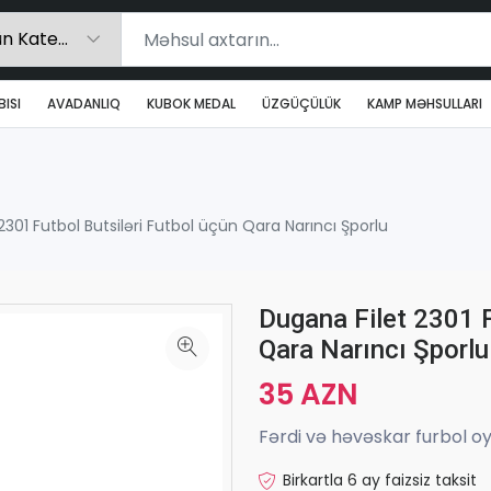
ISI
AVADANLIQ
KUBOK MEDAL
ÜZGÜÇÜLÜK
KAMP MƏHSULLARI
2301 Futbol Butsiləri Futbol üçün Qara Narıncı Şporlu
Dugana Filet 2301 F
Qara Narıncı Şporlu
35 AZN
Fərdi və həvəskar furbol o
Birkartla 6 ay faizsiz taksit