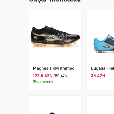
Magnesia KM Krampon Çim Saha Erkek Futbol Ayakkabı Siyah
127.5 AZN
35 AZN
150 AZN
15% Endirim