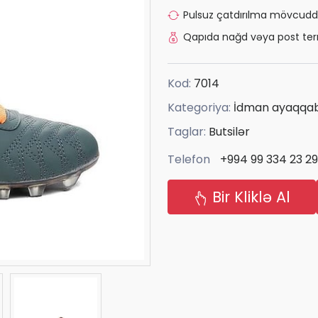
Pulsuz çatdırılma mövcudd
Qapıda nağd vəya post ter
Kod:
7014
Kategoriya:
İdman ayaqqab
Taglar:
Butsilər
Telefon
+994 99 334 23 29
Bir Kliklə Al