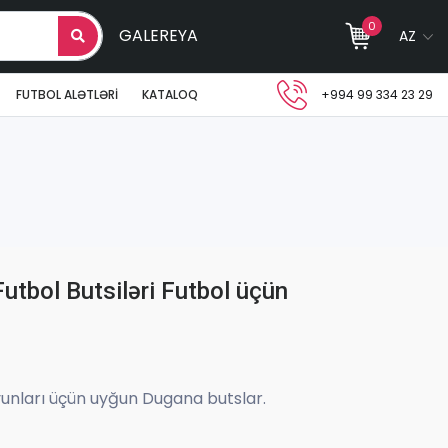
0
GALEREYA
AZ
FUTBOL ALƏTLƏRI
KATALOQ
+994 99 334 23 29
utbol Butsiləri Futbol üçün
yunları üçün uyğun Dugana butslar.