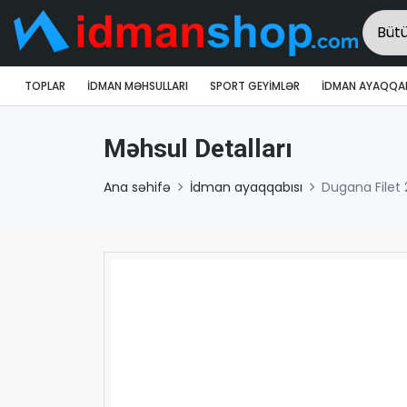
TOPLAR
İDMAN MƏHSULLARI
SPORT GEYIMLƏR
İDMAN AYAQQAB
Məhsul Detalları
Ana səhifə
İdman ayaqqabısı
Dugana Filet 