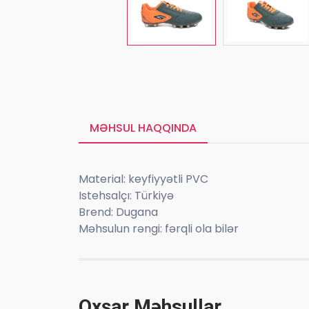
MƏHSUL HAQQINDA
Material: keyfiyyətli PVC
Istehsalçı: Türkiyə
Brend: Dugana
Məhsulun rəngi: fərqli ola bilər
Oxşar Məhsullar