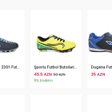
Dugana Filet 2301 Futbol Butsiləri Futbol Üçün Qara Mavi Şporlu
Şporlu Futbol Butsiləri Futbol Üçün Walked Filet 233 Sarı
45.5 AZN
35 AZN
50 AZN
9% Endirim