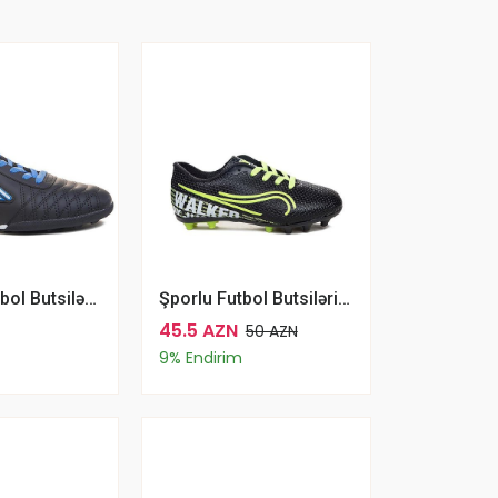
Dugana Futbol Butsiləri Futbol Üçün Qara Mavi
Şporlu Futbol Butsiləri Futbol Üçün Walked Filet 233 Qara Sarı
45.5 AZN
50 AZN
9% Endirim