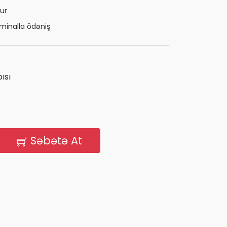
ur
minalla ödəniş
ısı
Səbətə At