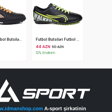
Dugana Futbol Butsiləri Futbol Üçün Qara Narıncı
Futbol Butsiləri Futbol Üçün WALKED 233 Qara Sarı
44 AZN
50 AZN
12% Endirim
w.idmanshop.com
A-sport şirkətinin