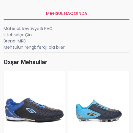
MƏHSUL HAQQINDA
Material: keyfiyyətli PVC
Istehsalçı: Çin
Brend: MRD
Məhsulun rəngi: fərqli ola bilər
Oxşar Məhsullar