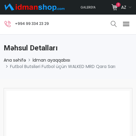
0
AZ
GALEREYA
+994 99 334 23 29
Məhsul Detalları
Ana səhifə
İdman ayaqqabısı
Futbol Butsiləri Futbol üçün WALKED MRD Qara Sarı