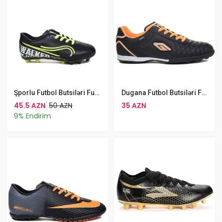
Şporlu Futbol Butsiləri Futbol Üçün Walked Filet 233 Qara Sarı
Dugana Futbol Butsiləri Futbol Üçün Qara Narıncı
45.5 AZN
50 AZN
35 AZN
9% Endirim