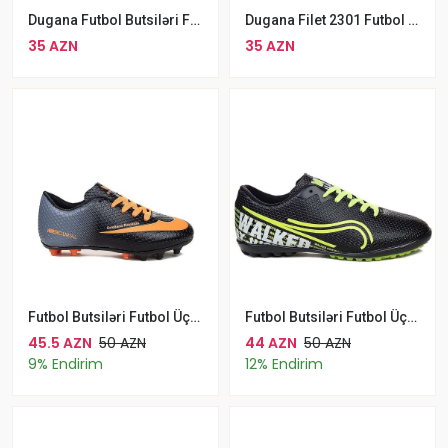
Dugana Futbol Butsiləri Futbol Üçün Qara Mavi
Dugana Filet 2301 Futbol Butsiləri Futbol Üçün Qara Mavi Şporlu
35 AZN
35 AZN
Futbol Butsiləri Futbol Üçün Walked Filet 401 KR Qara Narıncı
Futbol Butsiləri Futbol Üçün WALKED 233 Qara Sarı
45.5 AZN
50 AZN
44 AZN
50 AZN
9% Endirim
12% Endirim