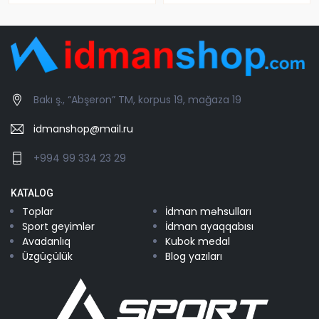
Bakı ş., “Abşeron” TM, korpus 19, mağaza 19
idmanshop@mail.ru
+994 99 334 23 29
KATALOG
Toplar
İdman məhsulları
Sport geyimlər
İdman ayaqqabısı
Avadanlıq
Kubok medal
Üzgüçülük
Blog yazıları