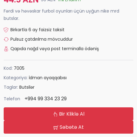
Fərdi və həvəskar furbol oyunları üçün uyğun nike mrd
butslar.
Birkartla 6 ay faizsiz taksit
Pulsuz çatdırılma mövcuddur
Qapıda nağd vəya post terminalla ödəniş
Kod:
7005
Kategoriya:
İdman ayaqqabısı
Taglar:
Butsilər
+994 99 334 23 29
Telefon
Bir Kliklə Al
Səbətə At