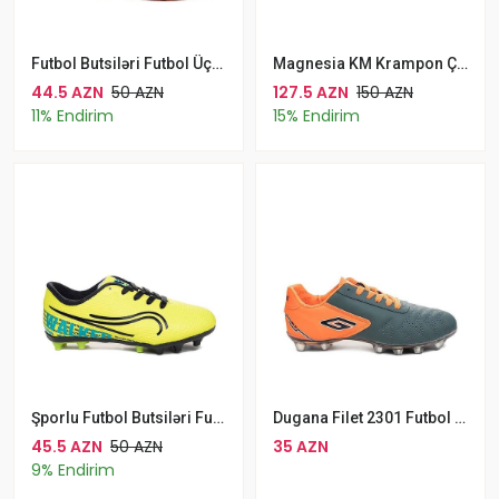
Futbol Butsiləri Futbol Üçün WALKED MRD Qara Narıncı
Magnesia KM Krampon Çim Saha Erkek Futbol Ayakkabı Siyah
44.5 AZN
50 AZN
127.5 AZN
150 AZN
11% Endirim
15% Endirim
Şporlu Futbol Butsiləri Futbol Üçün Walked Filet 233 Sarı
Dugana Filet 2301 Futbol Butsiləri Futbol Üçün Qara Narıncı Şporlu
45.5 AZN
50 AZN
35 AZN
9% Endirim