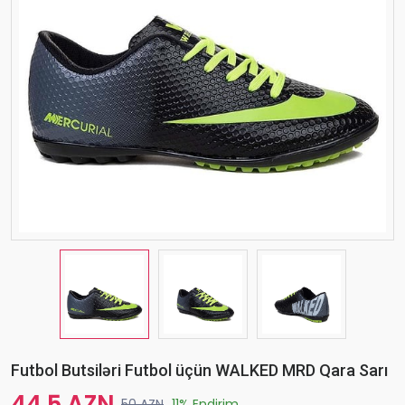
Futbol Butsiləri Futbol üçün WALKED MRD Qara Sarı
44.5 AZN
50 AZN
11% Endirim