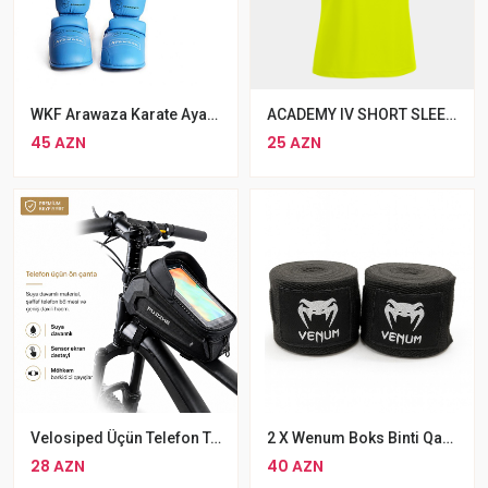
WKF Arawaza Karate Ayaq Qoruyucu
ACADEMY IV SHORT SLEEVE T-SHIRT FLUOR YELLOW NAVY
45 AZN
25 AZN
Velosiped Üçün Telefon Tutacağı Çanta
2 X Wenum Boks Binti Qara Boks Sarğıları
28 AZN
40 AZN