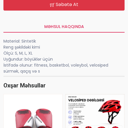
Səbətə At
MƏHSUL HAQQINDA
Material: Sintetik
Reng şəkildəki kimi
Ölçü: S, M, L, XL
Uyğundur: böyüklər üçün
İstifadə olunur: fitness, basketbol, ​​voleybol, velosiped
sürmək, qaçış və s
Oxşar Məhsullar