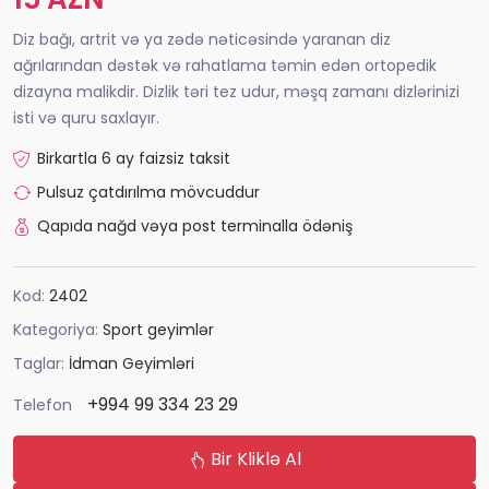
Diz bağı, artrit və ya zədə nəticəsində yaranan diz
ağrılarından dəstək və rahatlama təmin edən ortopedik
dizayna malikdir. Dizlik təri tez udur, məşq zamanı dizlərinizi
isti və quru saxlayır.
Birkartla 6 ay faizsiz taksit
Pulsuz çatdırılma mövcuddur
Qapıda nağd vəya post terminalla ödəniş
Kod:
2402
Kategoriya:
Sport geyimlər
Taglar:
İdman Geyimləri
+994 99 334 23 29
Telefon
Bir Kliklə Al