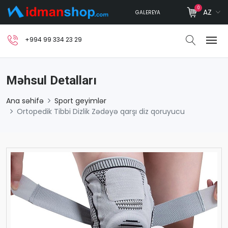
0
AZ
GALEREYA
+994 99 334 23 29
Məhsul Detalları
Ana səhifə
Sport geyimlər
Ortopedik Tibbi Dizlik Zədəyə qarşı diz qoruyucu