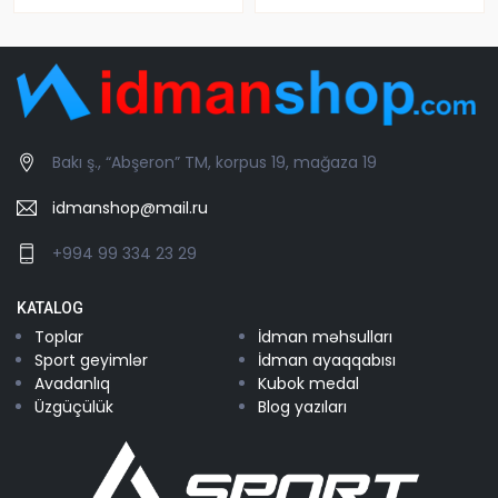
Bakı ş., “Abşeron” TM, korpus 19, mağaza 19
idmanshop@mail.ru
+994 99 334 23 29
KATALOG
Toplar
İdman məhsulları
Sport geyimlər
İdman ayaqqabısı
Avadanlıq
Kubok medal
Üzgüçülük
Blog yazıları