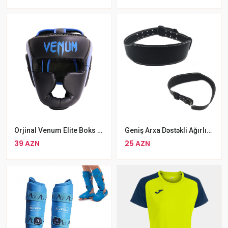
Orjinal Venum Elite Boks Dəbilqəsi MMA Üçün Uyğun Baş Qoruyucu Kask
Geniş Arxa Dəstəkli Ağırlıq Qaldırma Kəməri Fitness Ağırlıq Qaldırma Kəməri
39 AZN
25 AZN