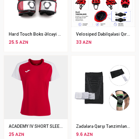
Hard Touch Boks Əlcəyi Qırmızı MMA Əlcəyi
Velosiped Dəbilqələsi Qırmızı Rəng
25.5 AZN
33 AZN
ACADEMY IV SHORT SLEEVE T-SHIRT RED WHITE
Zədələrə Qarşı Tənzimlənən Qoruyucu Ortopedik Tibbi Dizlik
25 AZN
9.6 AZN