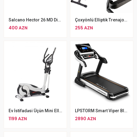
Salcano Hector 26 MD Disk Əyləc 21 Ötürücü İkiqat Amortizator 26 V Dağ Velosipedi
Çoxyönlü Elliptik Trenajor Walker JS-028 Maksimal İstifadəçi Çəkisi 100 Kq
400 AZN
255 AZN
Ev İstifadəsi Üçün Mini Elliptik Trenajor Electric Magnetic Elliptical Cross Trainer
LPSTORM Smart Viper Bluetooth İdarəetməli Qatlana Bilən Qaçış Aparatı
1199 AZN
2890 AZN