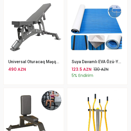
Universal Oturacaq Məşq Masası
Suya Davamlı EVA Özü-Yapışan Sürüşməyən Döşəmə Örtüyü 90x240 Sm
490 AZN
123.5 AZN
130 AZN
5% Endirim