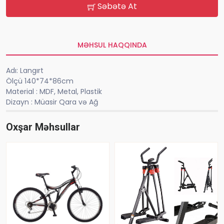
Səbətə At
MƏHSUL HAQQINDA
Adı: Langırt
Ölçü 140*74*86cm
Material : MDF, Metal, Plastik
Dizayn : Müasir Qara və Ağ
Oxşar Məhsullar