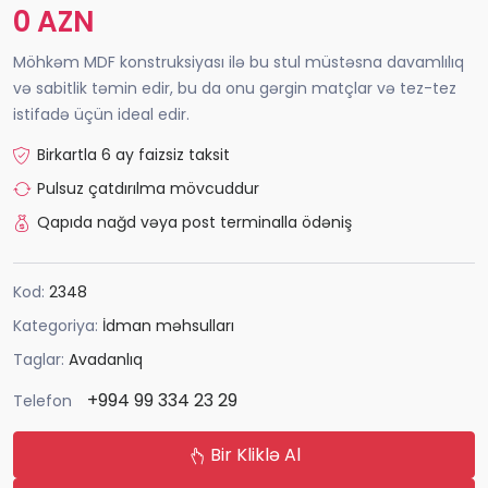
0 AZN
Möhkəm MDF konstruksiyası ilə bu stul müstəsna davamlılıq
və sabitlik təmin edir, bu da onu gərgin matçlar və tez-tez
istifadə üçün ideal edir.
Birkartla 6 ay faizsiz taksit
Pulsuz çatdırılma mövcuddur
Qapıda nağd vəya post terminalla ödəniş
Kod:
2348
Kategoriya:
İdman məhsulları
Taglar:
Avadanlıq
+994 99 334 23 29
Telefon
Bir Kliklə Al