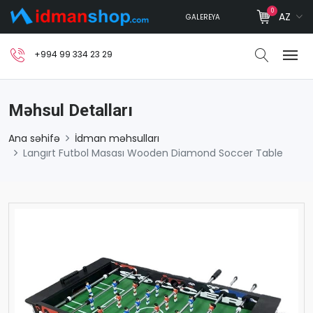
0
AZ
GALEREYA
+994 99 334 23 29
Məhsul Detalları
Ana səhifə
İdman məhsulları
Langırt Futbol Masası Wooden Diamond Soccer Table