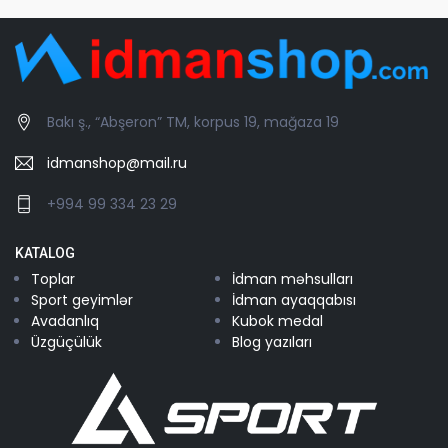
Bakı ş., “Abşeron” TM, korpus 19, mağaza 19
idmanshop@mail.ru
+994 99 334 23 29
KATALOG
Toplar
İdman məhsulları
Sport geyimlər
İdman ayaqqabısı
Avadanlıq
Kubok medal
Üzgüçülük
Blog yazıları