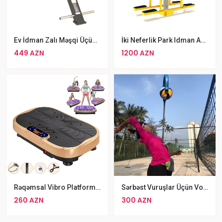
Ev İdman Zalı Məşqi Üçün Fitness Oturacağı
İki Neferlik Park Idman Avadanlığı
449 AZN
1200 AZN
Rəqəmsal Vibro Platforma Vibrasiyalı Fitness Platforması
Sərbəst Vuruşlar Üçün Voleybol Çəngəli Top Təlimçisi
260 AZN
300 AZN