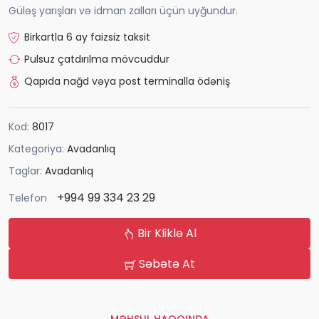
Güləş yarışları və idman zalları üçün uyğundur.
Birkartla 6 ay faizsiz taksit
Pulsuz çatdırılma mövcuddur
Qapıda nağd vəya post terminalla ödəniş
Kod:
8017
Kategoriya:
Avadanlıq
Taglar:
Avadanlıq
+994 99 334 23 29
Telefon
Bir Kliklə Al
Səbətə At