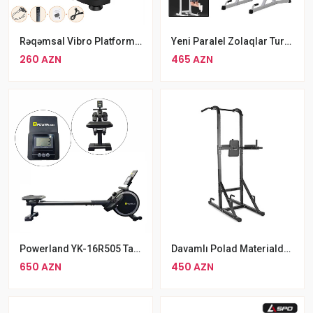
Rəqəmsal Vibro Platforma Vibrasiyalı Fitness Platforması
Yeni Paralel Zolaqlar Turnik
260 AZN
465 AZN
Powerland YK-16R505 Tam Bədən Kardiyo Avadanlığı 120kq
Davamlı Polad Materialdan Hazırlanmış Turnik
650 AZN
450 AZN