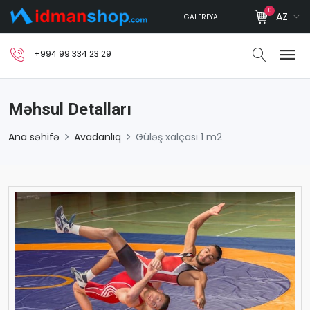
0
AZ
GALEREYA
+994 99 334 23 29
Məhsul Detalları
Ana səhifə
Avadanlıq
Güləş xalçası 1 m2