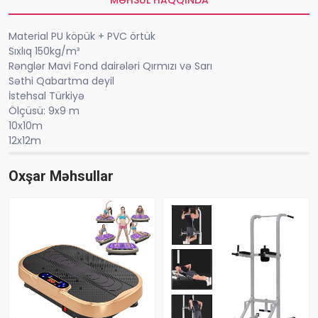
MƏHSUL HAQQINDA
Material PU köpük + PVC örtük
Sıxlıq 150kg/m³
Rənglər Mavi Fond dairələri Qırmızı və Sarı
Səthi Qabartma deyil
İstehsal Türkiyə
Ölçüsü: 9x9 m
10x10m
12x12m
Oxşar Məhsullar