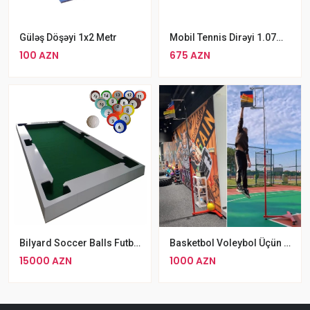
Güləş Döşəyi 1x2 Metr
Mobil Tennis Dirəyi 1.07m Hündürlükdə Portativ Tennis Dirəyi
100 AZN
675 AZN
Bilyard Soccer Balls Futbol Bilyardı
Basketbol Voleybol Üçün Tullanma Ölçmə Aləti 1,7-3,6 M
15000 AZN
1000 AZN