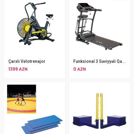
Funksional 3 Səviyyəli Qatlana Bilən Qaçış Aparatı Dağ Rejimli ASPO AS-8061
Çarxlı Velotrenajor
0 AZN
1399 AZN