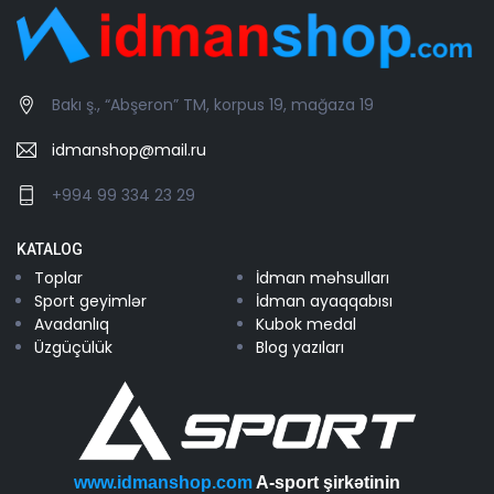
Bakı ş., “Abşeron” TM, korpus 19, mağaza 19
idmanshop@mail.ru
+994 99 334 23 29
KATALOG
Toplar
İdman məhsulları
Sport geyimlər
İdman ayaqqabısı
Avadanlıq
Kubok medal
Üzgüçülük
Blog yazıları
www.idmanshop.com
A-sport şirkətinin