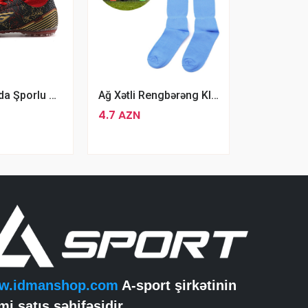
Dugana Xırda Şporlu Halı Saha Idman Ayaqqabısı Butsi
Ağ Xətli Rengbərəng Klassik Uzun Futbol Corabları
4.7 AZN
w.idmanshop.com
A-sport şirkətinin
mi satış səhifəsidir...