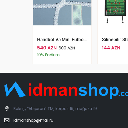
Həndbol Və Mini Futbol Qapısı Üçün Tor Şəbəkəsi Standart 4 Mm
540 AZN
144 AZN
600 AZN
10% Endirim
Bakı ş., “Abşeron” TM, korpus 19, mağaza 19
idmanshop@mail.ru