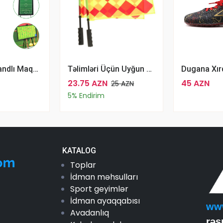
Silinebilir Standlı Maqnetik Futbol Taktiki Lövhəsi
Təlimləri Üçün Uyğun 2 Ədəd Magideal Futbol Hakimi Bayrağı Futbol
23.75 AZN
45 AZN
25 AZN
5% Endirim
KATALOG
Toplar
İdman məhsulları
Sport geyimlər
İdman ayaqqabısı
ww
Avadanlıq
rəs