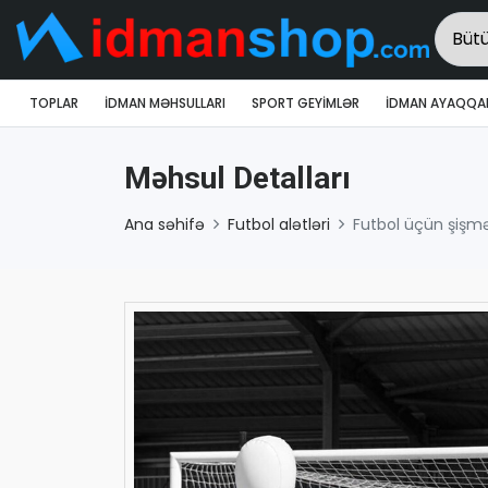
TOPLAR
İDMAN MƏHSULLARI
SPORT GEYIMLƏR
İDMAN AYAQQAB
Məhsul Detalları
Ana səhifə
Futbol alətləri
Futbol üçün şişm