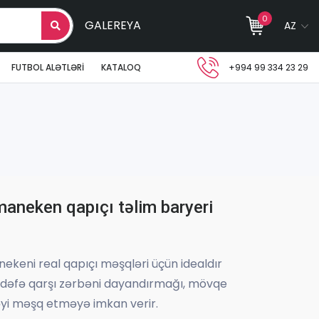
0
GALEREYA
AZ
FUTBOL ALƏTLƏRI
KATALOQ
+994 99 334 23 29
aneken qapıçı təlim baryeri
ekeni real qapıçı məşqləri üçün idealdır
hədəfə qarşı zərbəni dayandırmağı, mövqe
yi məşq etməyə imkan verir.