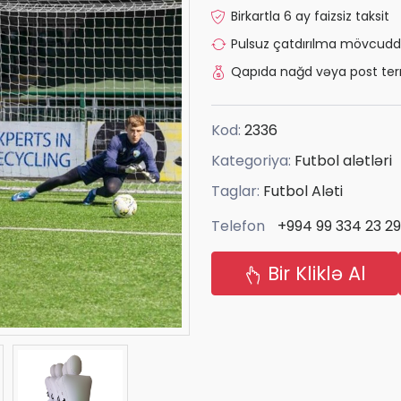
Birkartla 6 ay faizsiz taksit
Pulsuz çatdırılma mövcudd
Qapıda nağd vəya post ter
Kod:
2336
Kategoriya:
Futbol alətləri
Taglar:
Futbol Aləti
Telefon
+994 99 334 23 29
Bir Kliklə Al