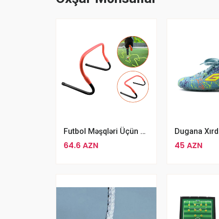
Futbol Məşqləri Üçün Funksional Maneə Dəsti Çanta İlə Birlikdə
64.6 AZN
45 AZN