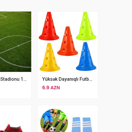
Mini Futbol Stadionu 1m2
Yüksək Dayanıqlı Futbol Təlim Konusları Rengli Məşqi Baryeri
6.9 AZN