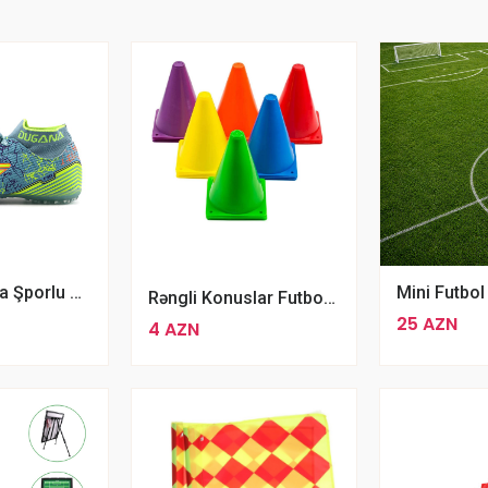
Dugana Xırda Şporlu Halı Saha Idman Ayaqqabısı Butsi
Rəngli Konuslar Futbol Məşqləri Üçün
25 AZN
4 AZN