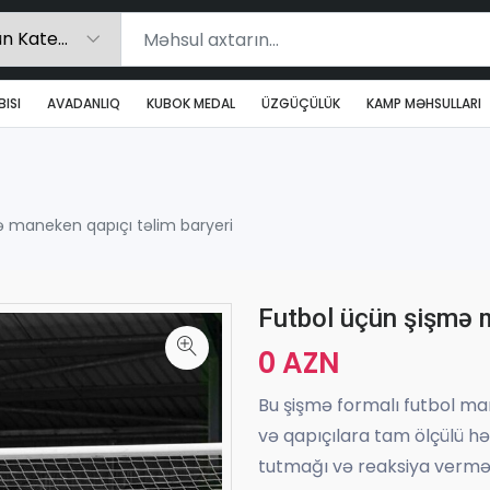
ISI
AVADANLIQ
KUBOK MEDAL
ÜZGÜÇÜLÜK
KAMP MƏHSULLARI
ə maneken qapıçı təlim baryeri
Futbol üçün şişmə m
0 AZN
Bu şişmə formalı futbol man
və qapıçılara tam ölçülü 
tutmağı və reaksiya vermə