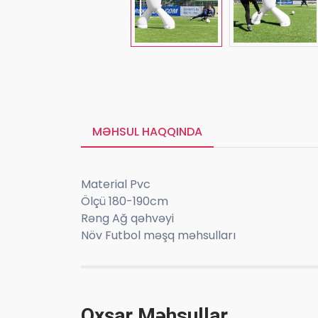
MƏHSUL HAQQINDA
Material Pvc
Ölçü 180-190cm
Rəng Ağ qəhvəyi
Növ Futbol məşq məhsulları
Oxşar Məhsullar