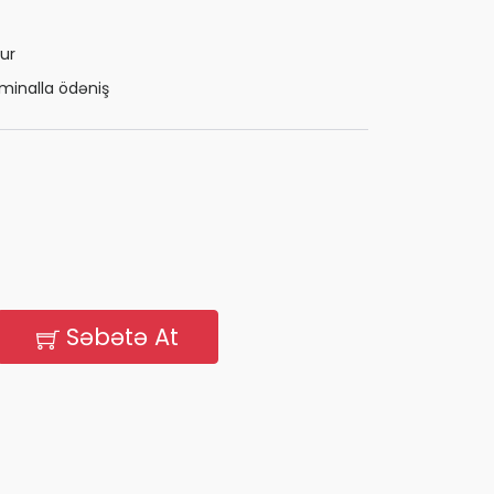
ur
minalla ödəniş
Səbətə At