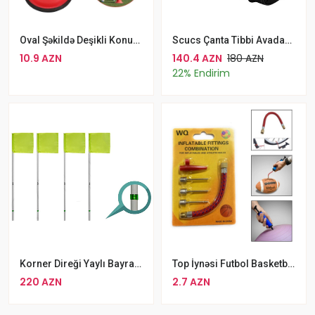
Oval Şəkildə Deşikli Konus 41 Sm Hündürlükdə Futbol Təlim Konusu
Scucs Çanta Tibbi Avadanlıqlar Üçün Scucs Sc10579 Tibb Çantası
10.9 AZN
140.4 AZN
180 AZN
22% Endirim
Korner Direği Yaylı Bayraklı SCX1180 170sm
Top İynəsi Futbol Basketbol Plates Topu İynə Dəsti
220 AZN
2.7 AZN