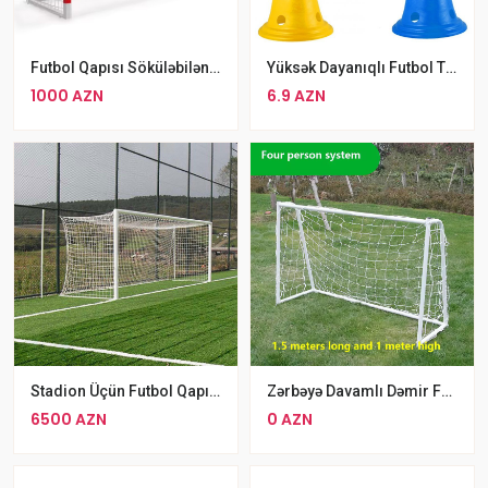
Futbol Qapısı Söküləbilən 2x3 Metr Tor Ilə Birlikdə
Yüksək Dayanıqlı Futbol Təlim Konusları Rengli Məşqi Baryeri
1000 AZN
6.9 AZN
Stadion Üçün Futbol Qapısı
Zərbəyə Davamlı Dəmir Fudbol Qapısı 1.50x1 Metr
6500 AZN
0 AZN