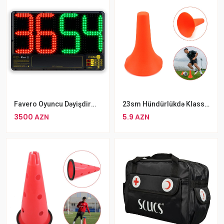
Favero Oyuncu Dəyişdirmə LED Ekranlı Panel
23sm Hündürlükdə Klassik Konus Sadə Futbol Təlim Konusları
3500 AZN
5.9 AZN