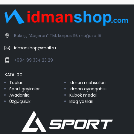
Bakı ş., “Abşeron” TM, korpus 19, mağaza 19
idmanshop@mail.ru
+994 99 334 23 29
KATALOG
Toplar
İdman məhsulları
Sport geyimlər
İdman ayaqqabısı
Avadanlıq
Kubok medal
Üzgüçülük
Blog yazıları