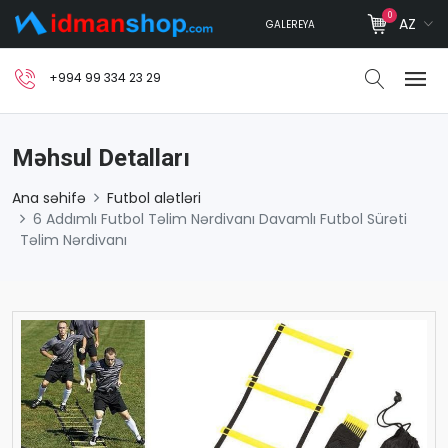
0
AZ
GALEREYA
+994 99 334 23 29
Məhsul Detalları
Ana səhifə
Futbol alətləri
6 Addımlı Futbol Təlim Nərdivanı Davamlı Futbol Sürəti
Təlim Nərdivanı