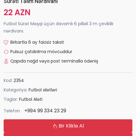
Sürəti Təlim Nərdivanı
22 AZN
Futbol Sürət Məşqi üçün davamlı 6 pilləli 3 m çeviklik
nərdivanı.
Birkartla 6 ay faizsiz taksit
Pulsuz çatdırılma mövcuddur
Qapıda nağd vəya post terminalla ödəniş
Kod:
2354
Kategoriya:
Futbol alətləri
Taglar:
Futbol Aləti
+994 99 334 23 29
Telefon
Bir Kliklə Al