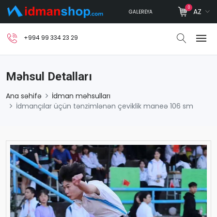
0
AZ
GALEREYA
+994 99 334 23 29
Məhsul Detalları
Ana səhifə
İdman məhsulları
İdmançılar üçün tənzimlənən çeviklik maneə 106 sm