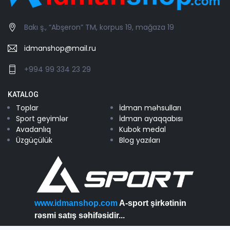
Bakı ş., “Abşeron” TM, korpus 19, mağaza 19
idmanshop@mail.ru
+994 99 334 23 29
KATALOG
Toplar
İdman məhsulları
Sport geyimlər
İdman ayaqqabısı
Avadanlıq
Kubok medal
Üzgüçülük
Blog yazıları
www.idmanshop.com
A-sport şirkətinin
rəsmi satış səhifəsidir...