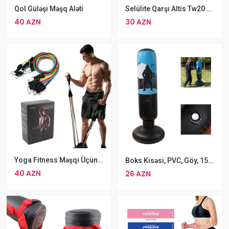
Qol Güləşi Məşq Aləti
Selülite Qarşı Altis Tw20 Bel İncəldici Twisting Disk Arıqladıcı İkili Jqutlu Disk
40 AZN
30 AZN
Yoga Fitness Məşqi Üçün 11 Parçalı Elastik Lateks Juqut Dəsti Yumuşaq Rezin Bantlar
Boks Kisəsi, PVC, Göy, 150x57 Sm
40 AZN
26 AZN