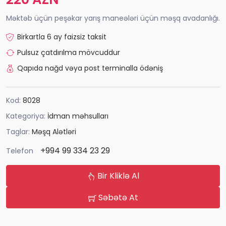
Məktəb üçün peşəkar yarış maneələri üçün məşq avadanlığı.
Birkartla 6 ay faizsiz taksit
Pulsuz çatdırılma mövcuddur
Qapıda nağd vəya post terminalla ödəniş
Kod:
8028
Kategoriya:
İdman məhsulları
Taglar:
Məşq Alətləri
+994 99 334 23 29
Telefon
Bir Kliklə Al
Səbətə At