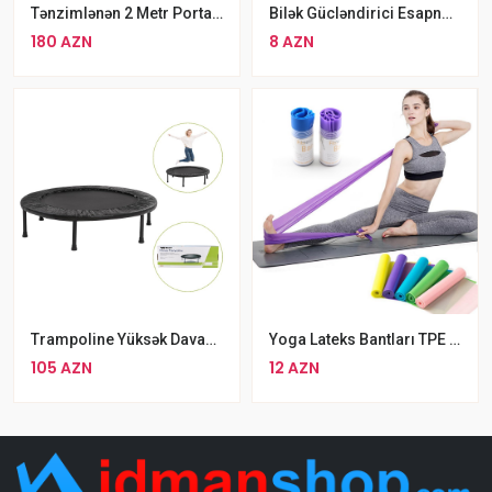
Tənzimlənən 2 Metr Portativ Basketbol Stendi
Bilək Gücləndirici Esapnder Professional Metal Hand Gripper 100Lbs
180 AZN
8 AZN
Trampoline Yüksək Davamlı Mini Trampolin
Yoga Lateks Bantları TPE Elastik Fitness Bantları Rəngli Stretch Yoga Bantları
105 AZN
12 AZN