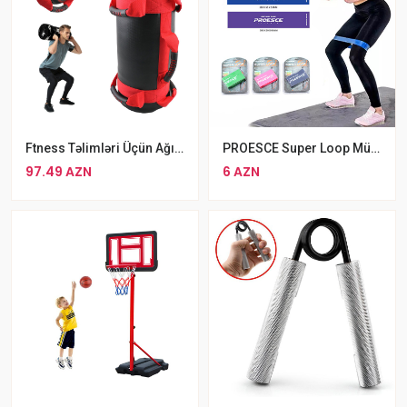
Ftness Təlimləri Üçün Ağırlıq Kisəsi 15 Kq Qırmızı Ağırlıq Kisəsi
PROESCE Super Loop Müqavimət Bandı Jqut
97.49 AZN
6 AZN