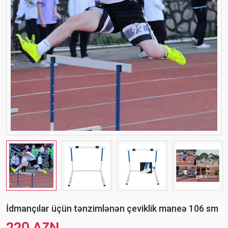
İdmançılar üçün tənzimlənən çeviklik maneə 106 sm
220 AZN