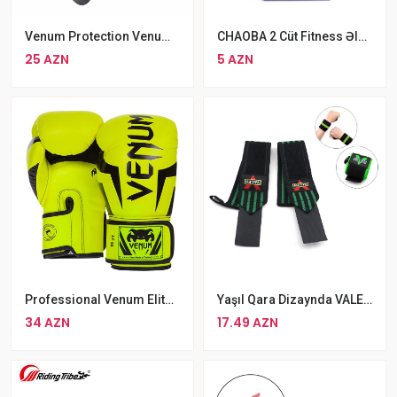
CHAOBA 2 Cüt Fitness Əlcəyi İdman Zalı Üçün Yarım Barmaq Fitness Əlcəyi
Venum Protection Venum Qasıq Qoruyucu
5 AZN
25 AZN
Professional Venum Elite Sarı Rengli Boks Əlcəyi Venum ELITE MMA Əlcəyi
Yaşıl Qara Dizaynda VALEO Biləklik Fitness Üçün Cüt
34 AZN
17.49 AZN