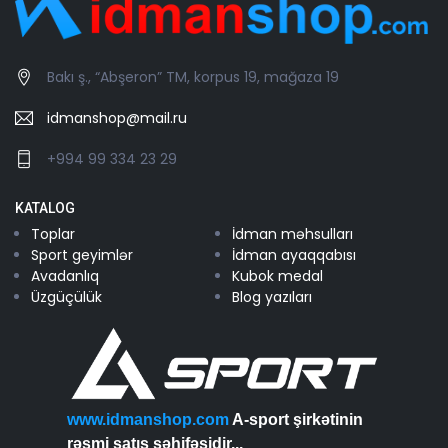
Bakı ş., “Abşeron” TM, korpus 19, mağaza 19
idmanshop@mail.ru
+994 99 334 23 29
KATALOG
Toplar
İdman məhsulları
Sport geyimlər
İdman ayaqqabısı
Avadanlıq
Kubok medal
Üzgüçülük
Blog yazıları
www.idmanshop.com
A-sport şirkətinin
rəsmi satış səhifəsidir...