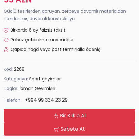
Güclü təsirlərdən qoruyan, zərbəyə davamlı materialdan
hazırlanmış davamlı konstruksiya
Birkartla 6 ay faizsiz taksit
Pulsuz çatdırılma mövcuddur
Qapıda nağd vəya post terminalla ödəniş
Kod:
2268
Kategoriya:
Sport geyimlər
Taglar:
İdman Geyimləri
+994 99 334 23 29
Telefon
Bir Kliklə Al
Səbətə At