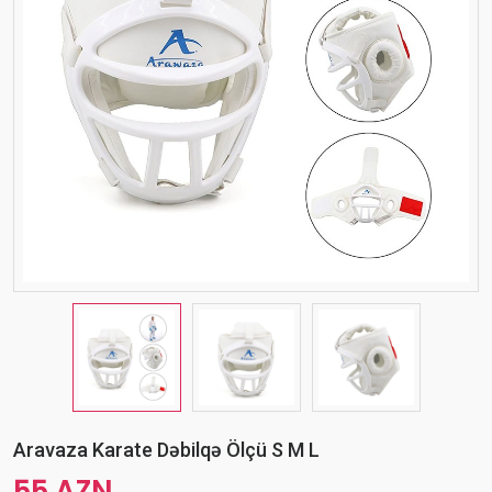
Aravaza Karate Dəbilqə Ölçü S M L
55 AZN