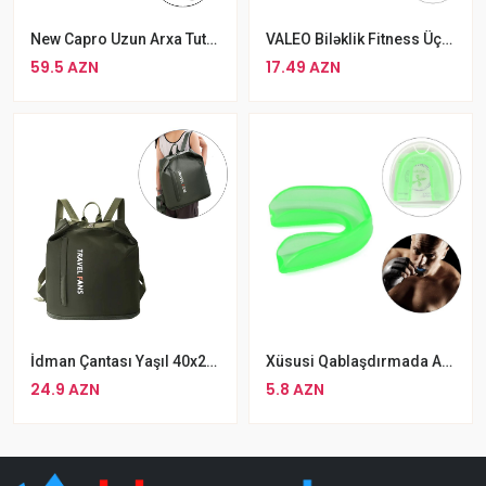
New Capro Uzun Arxa Tutacaqlı Əlcəkli Təlim Lapası Tək
VALEO Biləklik Fitness Üçün Cüt
59.5 AZN
17.49 AZN
İdman Çantası Yaşıl 40x22x40 Sm Idman Alətləri
Xüsusi Qablaşdırmada ASPO Diş Qoruyucusu MMA Boks Qoruyucu Kapa
24.9 AZN
5.8 AZN