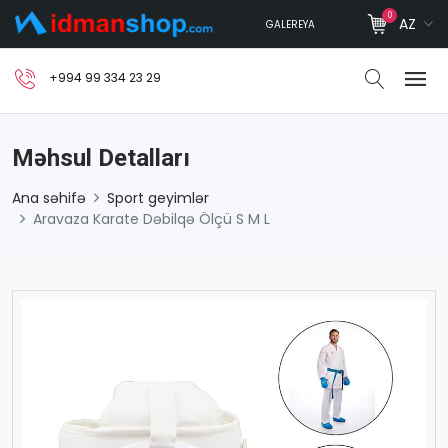
0
AZ
GALEREYA
+994 99 334 23 29
Məhsul Detalları
Ana səhifə
Sport geyimlər
Aravaza Karate Dəbilqə Ölçü S M L