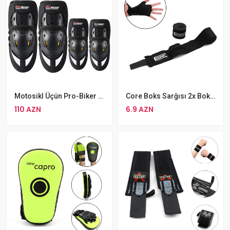
Motosikl Üçün Pro-Biker HX-P37 2 Cüt Qoruyucu Dəst Dizlik
Core Boks Sarğısı 2x Boks Binti Biləkik 3metr
110 AZN
6.9 AZN