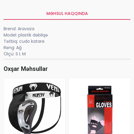
MƏHSUL HAQQINDA
Brend: Aravaza
Model: plastik dəbilqə
Tətbiq: cudo katare
Rəng: Ağ
Ölçü: S L M
Oxşar Məhsullar