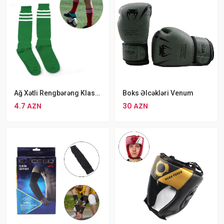
Ağ Xətli Rengbərəng Klassik Uzun Futbol Corabları
Boks Əlcəkləri Venum
4.7 AZN
30 AZN