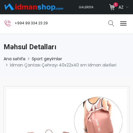
0
AZ
GALEREYA
+994 99 334 23 29
Məhsul Detalları
Ana səhifə
Sport geyimlər
İdman Çantası Çəhrayı 40x22x40 sm Idman alətləri