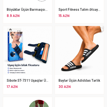
Böyüklər Üçün Barmaqsız Məşq Əlcəyi
Sport Fitness Təlim Əlcəyi Ölçü L XL
8.9 AZN
15 AZN
Sibote ST-7311 Uşaqlar Üçün Bilək Korseti
Bəylər Üçün Adiddas Tərlik
17 AZN
30 AZN