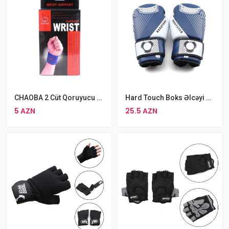
CHAOBA 2 Cüt Qoruyucu Bilək Dəstəyi Yeni
Hard Touch Boks Əlcəyi Göy MMA Əlcəyi
5 AZN
25.5 AZN