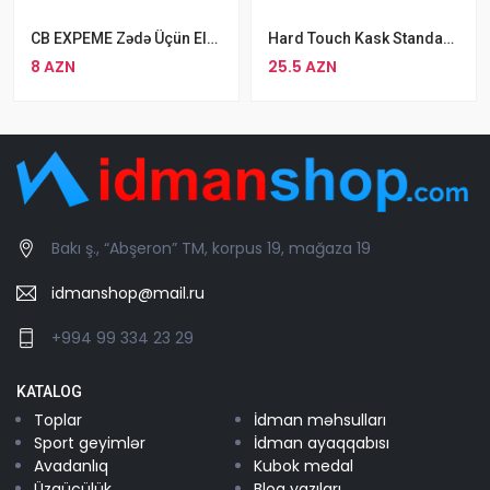
CB EXPEME Zədə Üçün Elastik Dirsək Dəstəyi Neylon Qol Dəstəyi
Hard Touch Kask Standart Boks Dəbilqəsi L Ölçü
8 AZN
25.5 AZN
Bakı ş., “Abşeron” TM, korpus 19, mağaza 19
idmanshop@mail.ru
+994 99 334 23 29
KATALOG
Toplar
İdman məhsulları
Sport geyimlər
İdman ayaqqabısı
Avadanlıq
Kubok medal
Üzgüçülük
Blog yazıları