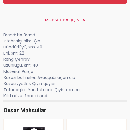
MƏHSUL HAQQINDA
Brend: No Brand
İstehsalçı ölkə: Çin
Hündürlüyü, sm: 40
Eni, sm: 22
Reng Çəhrayı
Uzunluğu, sm: 40
Material: Parça
Xüsusi bölmələr: Ayaqqabı üçün cib
Xüsusiyyətlər: Çiyin qayışı
Tutacaqlar: Yan tutacaq Çiyin kəməri
Kilid növü: Zəncirbənd
Oxşar Məhsullar