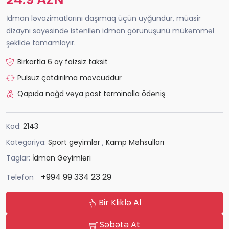
İdman ləvazimatlarını daşımaq üçün uyğundur, müasir
dizaynı sayəsində istənilən idman görünüşünü mükəmməl
şəkildə tamamlayır.
Birkartla 6 ay faizsiz taksit
Pulsuz çatdırılma mövcuddur
Qapıda nağd vəya post terminalla ödəniş
Kod:
2143
Kategoriya:
Sport geyimlər
,
Kamp Məhsulları
Taglar:
İdman Geyimləri
+994 99 334 23 29
Telefon
Bir Kliklə Al
Səbətə At