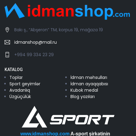
Bakı ş., “Abşeron” TM, korpus 19, mağaza 19
idmanshop@mail.ru
+994 99 334 23 29
KATALOG
Toplar
İdman məhsulları
Sport geyimlər
İdman ayaqqabısı
Avadanlıq
Kubok medal
Üzgüçülük
Blog yazıları
www.idmanshop.com
A-sport şirkətinin