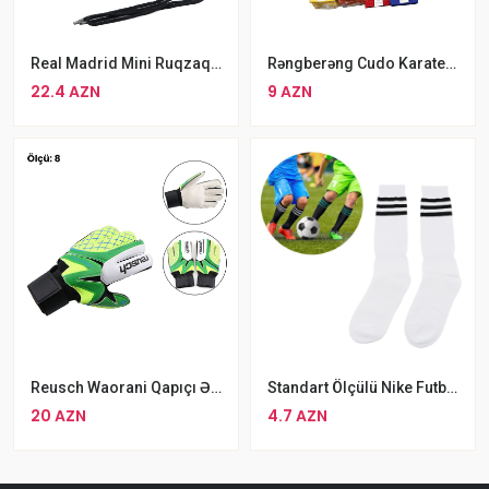
Real Madrid Mini Ruqzaq Bel Çantası Qara
Rəngberəng Cudo Karate Kəməri Tekvando Kəməri 260sm
22.4 AZN
9 AZN
Reusch Waorani Qapıçı Əlcəyi Yaşıl 8 Razmer
Standart Ölçülü Nike Futbol Çorabı Rengli Sade Corabları
20 AZN
4.7 AZN