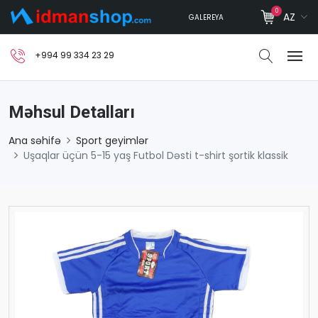
0
AZ
GALEREYA
+994 99 334 23 29
Məhsul Detalları
Ana səhifə
Sport geyimlər
Uşaqlar üçün 5-15 yaş Futbol Dəsti t-shirt şortik klassik