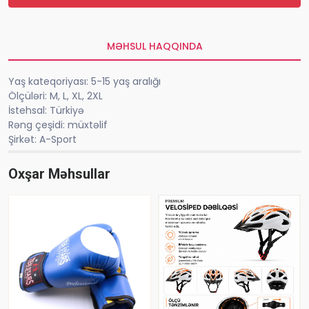
MƏHSUL HAQQINDA
Yaş kateqoriyası: 5-15 yaş aralığı
Ölçüləri: M, L, XL, 2XL
İstehsal: Türkiyə
Rəng çeşidi: müxtəlif
Şirkət: A-Sport
Oxşar Məhsullar