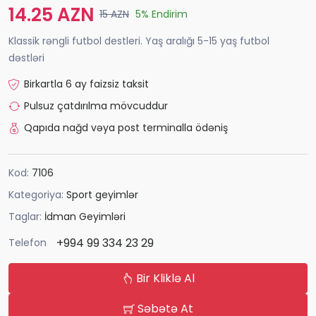
14.25 AZN
15 AZN
5% Endirim
Klassik rəngli futbol destleri. Yaş aralığı 5-15 yaş futbol
dəstləri
Birkartla 6 ay faizsiz taksit
Pulsuz çatdırılma mövcuddur
Qapıda nağd vəya post terminalla ödəniş
Kod:
7106
Kategoriya:
Sport geyimlər
Taglar:
İdman Geyimləri
+994 99 334 23 29
Telefon
Bir Kliklə Al
Səbətə At