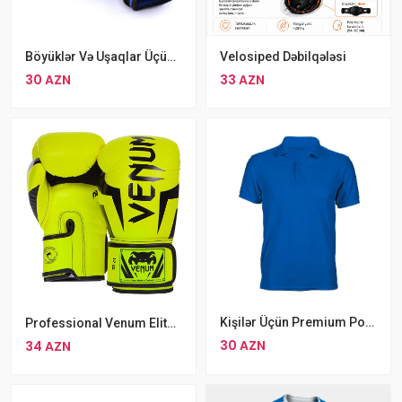
Böyüklər Və Uşaqlar Üçün Uyğun Professional Boks Əlcəyi Ten Stars Boks Əlcəyi
Velosiped Dəbilqələsi
30 AZN
33 AZN
Kişilər Üçün Premium Polo T-Shirt
Professional Venum Elite Sarı Rengli Boks Əlcəyi Venum ELITE MMA Əlcəyi
30 AZN
34 AZN