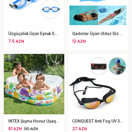
Qadınlar Üçün Ulduz Dizaynlı Uzun Saçlar Üçün Silikon Üzgüçülük Papağı
Üzgüçülük Üçün Eynək Swim 319AF, Silikon Üzgücülük Eynəyi Mavi
12 AZN
7.5 AZN
INTEX Şişmə Hovuz Uşaqlar Üçün Aquarium Şişmə Bağ Hovuzu Akvarium 159*50 Sm
CONQUEST Anti Fog UV 380 Üzgüçülük Eynəyi 01
81 AZN
90 AZN
27 AZN