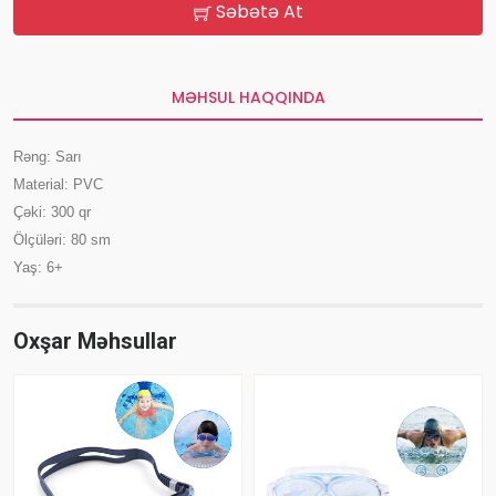
Səbətə At
MƏHSUL HAQQINDA
Rəng: Sarı
Material: PVC
Çəki: 300 qr
Ölçüləri: 80 sm
Yaş: 6+
Oxşar Məhsullar