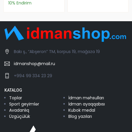
10% Endirim
Bakı ş., “Abşeron” TM, korpus 19, mağaza 19
idmanshop@mail.ru
+994 99 334 23 29
KATALOG
Toplar
İdman məhsulları
Sport geyimlər
İdman ayaqqabısı
Avadanlıq
Kubok medal
Üzgüçülük
Blog yazıları