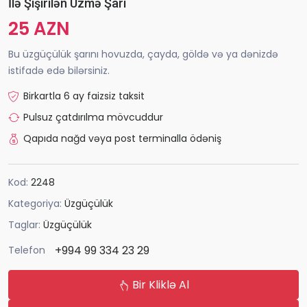
İlə Şişirilən Üzmə Şarı
25 AZN
Bu üzgüçülük şarını hovuzda, çayda, göldə və ya dənizdə
istifadə edə bilərsiniz.
Birkartla 6 ay faizsiz taksit
Pulsuz çatdırılma mövcuddur
Qapıda nağd vəya post terminalla ödəniş
Kod:
2248
Kategoriya:
Üzgüçülük
Taglar:
Üzgüçülük
+994 99 334 23 29
Telefon
Bir Kliklə Al