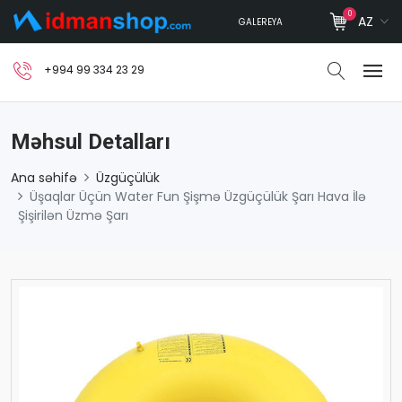
0
AZ
GALEREYA
+994 99 334 23 29
Məhsul Detalları
Ana səhifə
Üzgüçülük
Üşaqlar Üçün Water Fun Şişmə Üzgüçülük Şarı Hava İlə
Şişirilən Üzmə Şarı