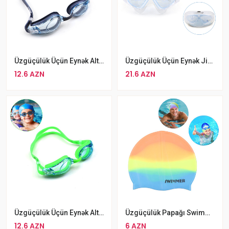
Üzgüçülük Üçün Eynək Altis ADG-05 Anti Fog UV 02 Eynək
Üzgüçülük Üçün Eynək Jiejia 01 Silikon Mavi Rengli
12.6 AZN
21.6 AZN
Üzgüçülük Üçün Eynək Altis ADG-05 Anti Fog UV 03 Yaşıl
Üzgüçülük Papağı Swimmer Rengbereng
12.6 AZN
6 AZN