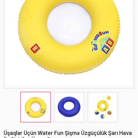
Üşaqlar Üçün Water Fun Şişmə Üzgüçülük Şarı Hava