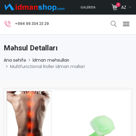
0
AZ
GALEREYA
+994 99 334 23 29
Məhsul Detalları
Ana səhifə
İdman məhsulları
Multifunctional Roller idman mallari