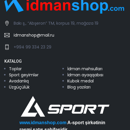
Bakı ş., “Abşeron” TM, korpus 19, mağaza 19
idmanshop@mail.ru
+994 99 334 23 29
KATALOG
Toplar
İdman məhsulları
Sport geyimlər
İdman ayaqqabısı
Avadanlıq
Kubok medal
Üzgüçülük
Blog yazıları
www.idmanshop.com
A-sport şirkətinin
rəsmi satış səhifəsidir...