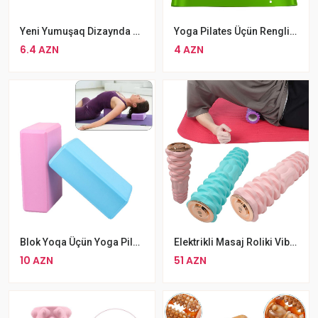
Yeni Yumuşaq Dizaynda Tikanlı Masaj Topu Yoga Üçün Masaj Kirpisi
Yoga Pilates Üçün Rengli Lateks Rezin Ayaq Jqutu
6.4 AZN
4 AZN
Blok Yoqa Üçün Yoga Pilates Köpük Kərpici
Elektrikli Masaj Roliki Vibrasiyalı Silinder
10 AZN
51 AZN