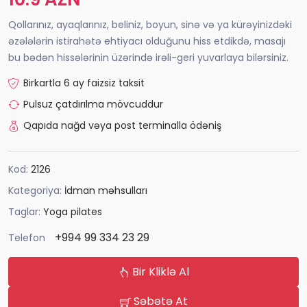
Qollarınız, ayaqlarınız, beliniz, boyun, sinə və ya kürəyinizdəki
əzələlərin istirahətə ehtiyacı olduğunu hiss etdikdə, masajı
bu bədən hissələrinin üzərində irəli-geri yuvarlaya bilərsiniz.
Birkartla 6 ay faizsiz taksit
Pulsuz çatdırılma mövcuddur
Qapıda nağd vəya post terminalla ödəniş
Kod:
2126
Kategoriya:
İdman məhsulları
Taglar:
Yoga pilates
+994 99 334 23 29
Telefon
Bir Kliklə Al
Səbətə At