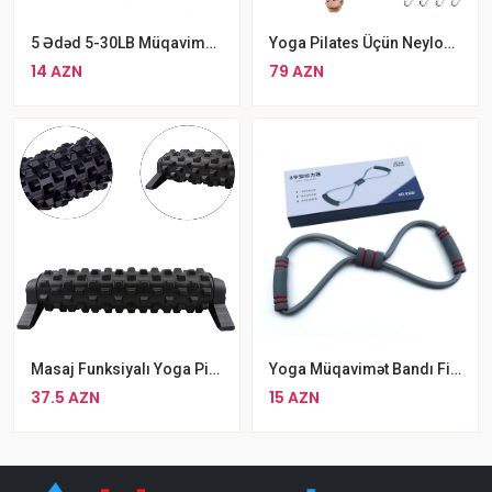
5 Ədəd 5-30LB Müqavimət Bantları AYAQ JQUTU
Yoga Pilates Üçün Neylon Yelləncək
14 AZN
79 AZN
Masaj Funksiyalı Yoga Pilates Silinderi
Yoga Müqavimət Bandı Fitness Rezin Espander
37.5 AZN
15 AZN