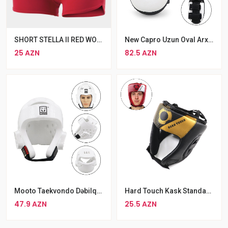
SHORT STELLA II RED WOMAN
New Capro Uzun Oval Arxa Tutacaqlı Təlim Lapa Tək
25 AZN
82.5 AZN
Mooto Taekvondo Dəbilqə Ağ S M L
Hard Touch Kask Standart Boks Dəbilqəsi L Ölçü
47.9 AZN
25.5 AZN