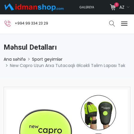
0
AZ
GALEREYA
+994 99 334 23 29
Məhsul Detalları
Ana səhifə
Sport geyimlər
New Capro Uzun Arxa Tutacaqlı Əlcəkli Təlim Lapası Tək