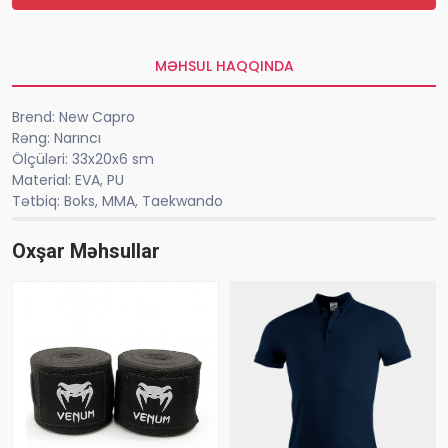
MƏHSUL HAQQINDA
Brend: New Capro
Rəng: Narıncı
Ölçüləri: 33x20x6 sm
Material: EVA, PU
Tətbiq: Boks, MMA, Taekwando
Oxşar Məhsullar