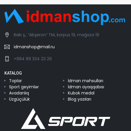
Bakı ş., “Abşeron” TM, korpus 19, mağaza 19
idmanshop@mail.ru
+994 99 334 23 29
KATALOG
Toplar
İdman məhsulları
Sport geyimlər
İdman ayaqqabısı
Avadanlıq
Kubok medal
Üzgüçülük
Blog yazıları