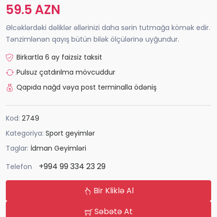
59.5 AZN
Əlcəklərdəki dəliklər əllərinizi daha sərin tutmağa kömək edir.
Tənzimlənən qayış bütün bilək ölçülərinə uyğundur.
Birkartla 6 ay faizsiz taksit
Pulsuz çatdırılma mövcuddur
Qapıda nağd vəya post terminalla ödəniş
Kod:
2749
Kategoriya:
Sport geyimlər
Taglar:
İdman Geyimləri
+994 99 334 23 29
Telefon
Bir Kliklə Al
Səbətə At