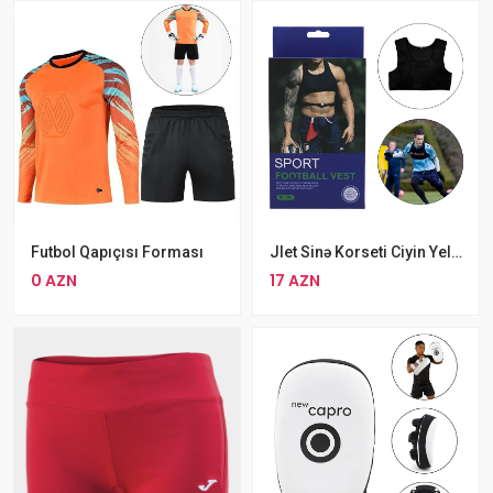
Futbol Qapıçısı Forması
Jlet Sinə Korseti Ciyin Yeleği Futbol Məşqi Üçün Vest 8515
0 AZN
17 AZN