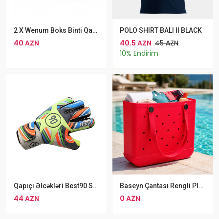
2 X Wenum Boks Binti Qara Boks Sarğıları
POLO SHIRT BALI II BLACK
40 AZN
40.5 AZN
45 AZN
10% Endirim
Qapıçı Əlcəkləri Best90 Standart Ölçü, Yaşıl
Baseyn Çantası Rengli Plaj Çantası
44 AZN
0 AZN