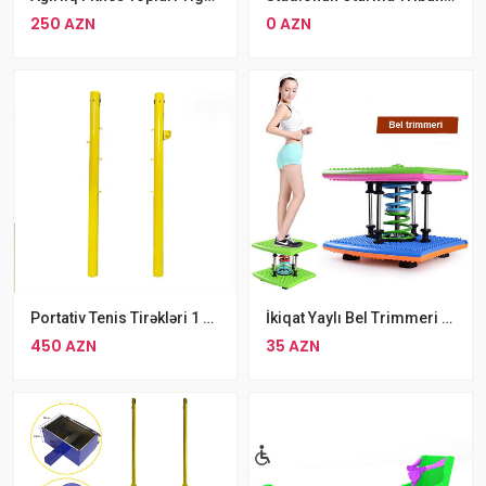
250 AZN
0 AZN
Portativ Tenis Tirəkləri 1 Cüt
İkiqat Yaylı Bel Trimmeri SAVING BASKET Bel İncəldici Stepper
450 AZN
35 AZN