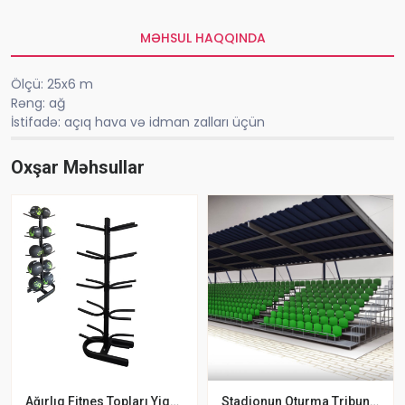
MƏHSUL HAQQINDA
Ölçü: 25x6 m
Rəng: ağ
İstifadə: açıq hava və idman zalları üçün
Oxşar Məhsullar
Ağırlıq Fitnes Topları Yigmaq Üçün Ağırlıq Stendi ASPO Tibbi Top Saxlama Aləti
Stadionun Oturma Tribunası