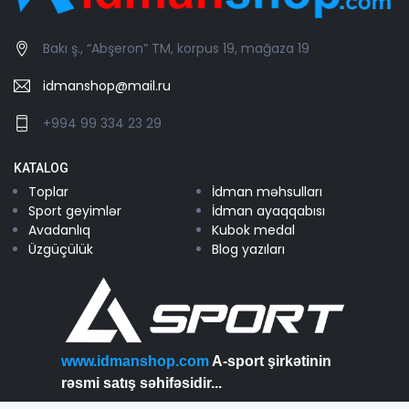
Bakı ş., “Abşeron” TM, korpus 19, mağaza 19
idmanshop@mail.ru
+994 99 334 23 29
KATALOG
Toplar
İdman məhsulları
Sport geyimlər
İdman ayaqqabısı
Avadanlıq
Kubok medal
Üzgüçülük
Blog yazıları
www.idmanshop.com
A-sport şirkətinin
rəsmi satış səhifəsidir...