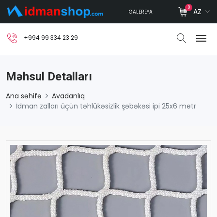
0
AZ
GALEREYA
+994 99 334 23 29
Məhsul Detalları
Ana səhifə
Avadanlıq
İdman zalları üçün təhlükəsizlik şəbəkəsi ipi 25x6 metr