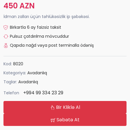
450 AZN
İdman zalları üçün təhlükəsizlik ip şəbəkəsi.
Birkartla 6 ay faizsiz taksit
Pulsuz çatdırılma mövcuddur
Qapıda nağd vəya post terminalla ödəniş
Kod:
8020
Kategoriya:
Avadanlıq
Taglar:
Avadanlıq
+994 99 334 23 29
Telefon
Bir Kliklə Al
Səbətə At