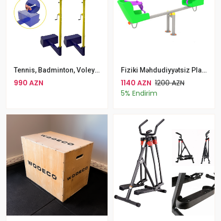
Tennis, Badminton, Voleybol Üçün Təkərli Voleybol Dirəkləri
Fiziki Məhdudiyyətsiz Plastik Oturacaqlı Tahterevalli
990 AZN
1140 AZN
1200 AZN
5% Endirim