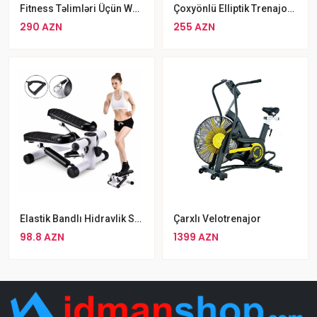
Fitness Təlimləri Üçün Wodeco Outdoor Jump Box
Çoxyönlü Elliptik Trenajor Walker JS-028 Maksimal İstifadəçi Çəkisi 100 Kq
290 AZN
255 AZN
Elastik Bandlı Hidravlik Stepper Mini Step
Çarxlı Velotrenajor
98.8 AZN
1399 AZN