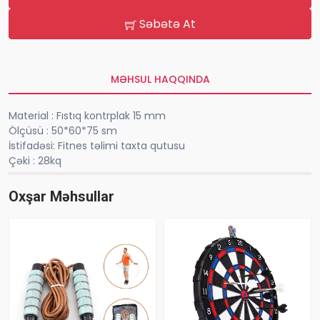
Səbətə At
MƏHSUL HAQQINDA
Material : Fıstıq kontrplak 15 mm
Ölçüsü : 50*60*75 sm
İstifadəsi: Fitnes təlimi taxta qutusu
Çəki : 28kq
Oxşar Məhsullar