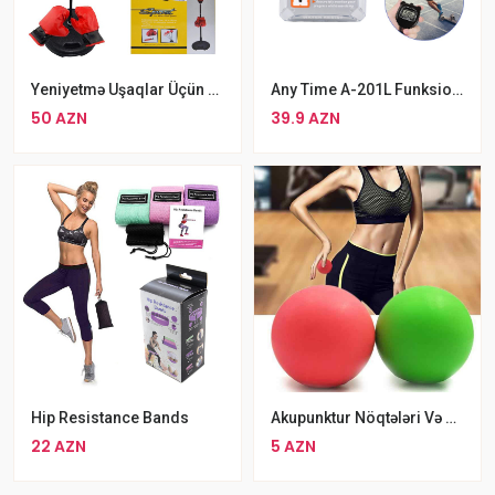
Yeniyetmə Uşaqlar Üçün Tənzimlənən Boks Topu Seti Əlcək Və Nasos Daxil
Any Time A-201L Funksional Atletik Məşqlər Üçün Saniyəölçən
50 AZN
39.9 AZN
Hip Resistance Bands
Akupunktur Nöqtələri Və Əzələ Ağrılarına Faydalı Silikon TPE Masaj Topu
22 AZN
5 AZN