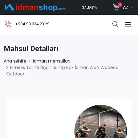
0
AZ
GALEREYA
+994 99 334 23 29
Məhsul Detalları
Ana səhifə
İdman məhsulları
Fitness Təlimi Üçün Jump Box İdman Aləti Wodeco
Outdoor