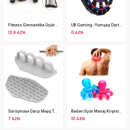
Fitness Gimnastika Üçün Ağır Rengli Atlanma Ipi Açıq Mavi
UB Gaming -Yumşaq Dart Lövhəsi Desti Rezin Dart Oyun Dəsti
12.6 AZN
0 AZN
Sürüşməyə Qarşı Məşq Tutacaqları
Bədən Üçün Masaj Kirpisi Ahtapot
7 AZN
10 AZN