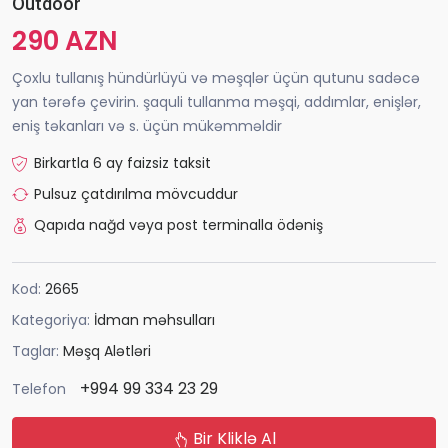
Outdoor
290 AZN
Çoxlu tullanış hündürlüyü və məşqlər üçün qutunu sadəcə
yan tərəfə çevirin. şaquli tullanma məşqi, addımlar, enişlər,
eniş təkanları və s. üçün mükəmməldir
Birkartla 6 ay faizsiz taksit
Pulsuz çatdırılma mövcuddur
Qapıda nağd vəya post terminalla ödəniş
Kod:
2665
Kategoriya:
İdman məhsulları
Taglar:
Məşq Alətləri
+994 99 334 23 29
Telefon
Bir Kliklə Al