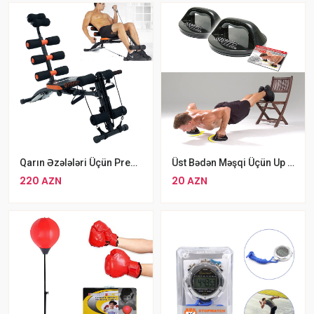
Qarın Əzələləri Üçün Press Stolu Funksiyalı Six Pack Care
Üst Bədən Məşqi Üçün Up Pro Jim Tutacaqları Jack Zatorski Push Up Pro
220 AZN
20 AZN