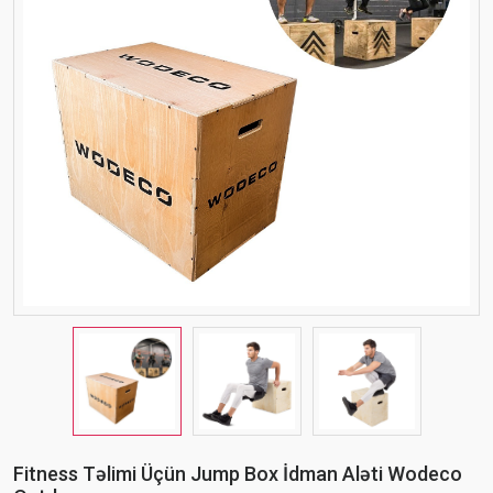
Fitness Təlimi Üçün Jump Box İdman Aləti Wodeco