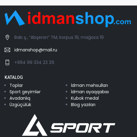
Bakı ş., “Abşeron” TM, korpus 19, mağaza 19
idmanshop@mail.ru
+994 99 334 23 29
KATALOG
Toplar
İdman məhsulları
Sport geyimlər
İdman ayaqqabısı
Avadanlıq
Kubok medal
Üzgüçülük
Blog yazıları