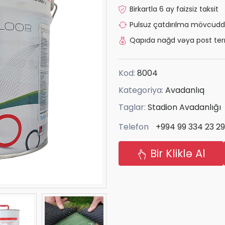
Birkartla 6 ay faizsiz taksit
Pulsuz çatdırılma mövcudd
Qapıda nağd vəya post ter
Kod:
8004
Kategoriya:
Avadanlıq
Taglar:
Stadion Avadanlığı
Telefon
+994 99 334 23 29
Bir Kliklə Al