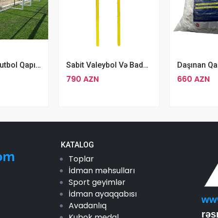
Alüminium Futbol Qapısı 200 X 500 Sm
Sabit Valeybol Və Badminton Dirəyi
790 AZN
660 AZN
KATALOG
Toplar
İdman məhsulları
Sport geyimlər
İdman ayaqqabısı
ww
Avadanlıq
rəs
Kubok medal