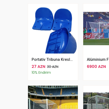
Portativ Tribuna Kresloları Rəng Çeşidli
27 AZN
6900 AZN
30 AZN
10% Endirim