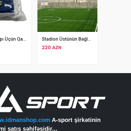
Daşınan Qapı Üçün Qapı Toru 7,32x2,44 M Professional
Stadion Üstünün Bağlanması Qapalı Edilməsi 1 M2
220 AZN
w.idmanshop.com
A-sport şirkətinin
mi satış səhifəsidir...