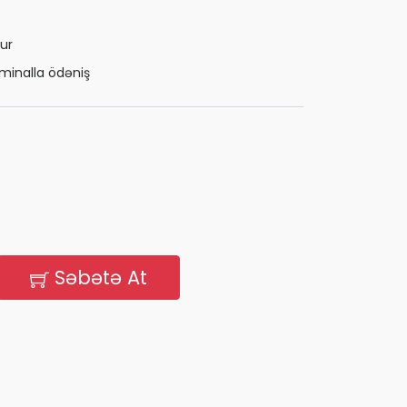
ur
minalla ödəniş
Səbətə At