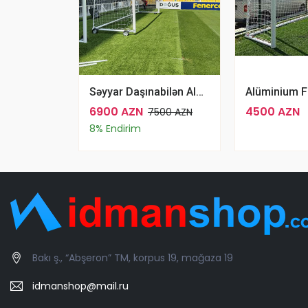
Səyyar Daşınabilən Alminium Futbol Qapısı Antrenman Model - FT-9002-5
6900 AZN
4500 AZN
7500 AZN
8% Endirim
Bakı ş., “Abşeron” TM, korpus 19, mağaza 19
idmanshop@mail.ru