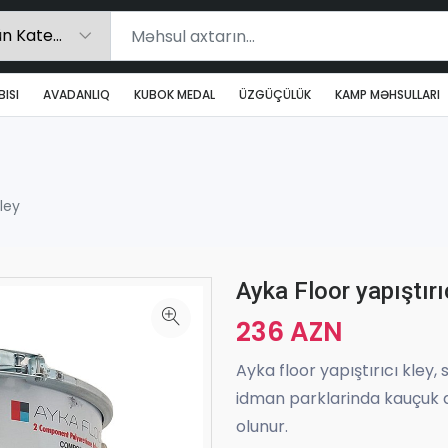
ISI
AVADANLIQ
KUBOK MEDAL
ÜZGÜÇÜLÜK
KAMP MƏHSULLARI
kley
Ayka Floor yapıştırı
236 AZN
Ayka floor yapıştırıcı kley
idman parklarinda kauçuk 
olunur.