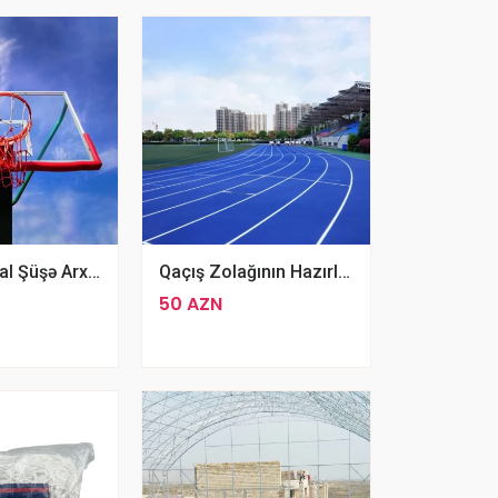
Professional Şüşə Arxalı Basketbol Stendi
Qaçış Zolağının Hazırlanması 1 M2
50 AZN