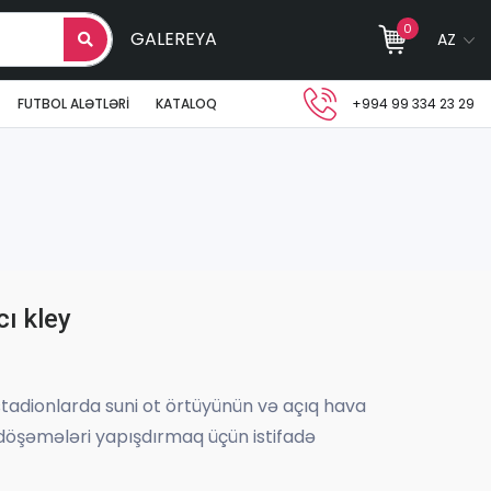
0
GALEREYA
AZ
FUTBOL ALƏTLƏRI
KATALOQ
+994 99 334 23 29
cı kley
, stadionlarda suni ot örtüyünün və açıq hava
döşəmələri yapışdırmaq üçün istifadə