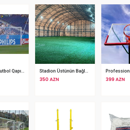
Alüminium Futbol Qapısı Stadion Modeli- FT-9001-1
Stadion Üstünün Bağlanması Qapalı Edilməsi 1 M2
350 AZN
399 AZN