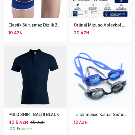
Elastik Sürüşməz Dizlik 2PCS Mavi
Orjinal Mizuno Voleybol Dizliyi
10 AZN
20 AZN
POLO SHIRT BALI II BLACK
Tənzimlənən Kəmər Sisteminə Malik Mavi Rengli Altis Üzgüçülük Eynəyi
40.5 AZN
45 AZN
12 AZN
10% Endirim