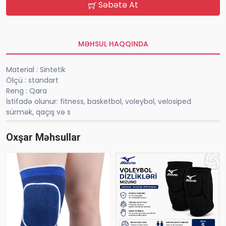
Səbətə At
MƏHSUL HAQQINDA
Material : Sintetik
Ölçü : standart
Reng : Qara
İstifadə olunur: fitness, basketbol, ​​voleybol, velosiped
sürmək, qaçış və s
Oxşar Məhsullar