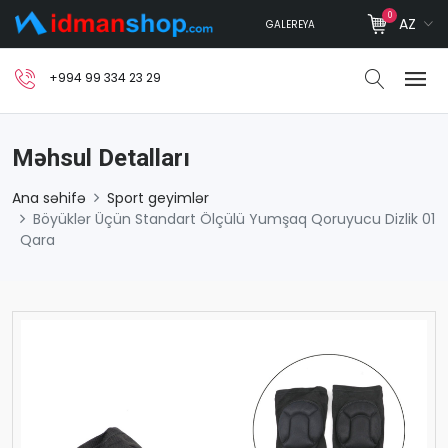
0
AZ
GALEREYA
+994 99 334 23 29
Məhsul Detalları
Ana səhifə
Sport geyimlər
Böyüklər Üçün Standart Ölçülü Yumşaq Qoruyucu Dizlik 01
Qara