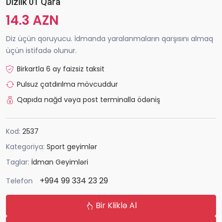
Dizlik 01 Qara
14.3 AZN
Diz üçün qoruyucu. İdmanda yaralanmaların qarşısını almaq
üçün istifadə olunur.
Birkartla 6 ay faizsiz taksit
Pulsuz çatdırılma mövcuddur
Qapıda nağd vəya post terminalla ödəniş
Kod:
2537
Kategoriya:
Sport geyimlər
Taglar:
İdman Geyimləri
+994 99 334 23 29
Telefon
Bir Kliklə Al