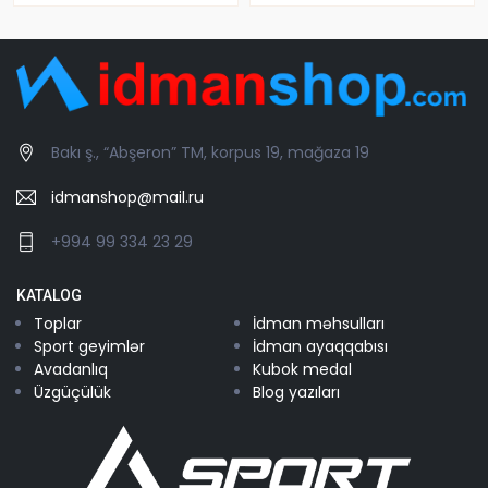
Bakı ş., “Abşeron” TM, korpus 19, mağaza 19
idmanshop@mail.ru
+994 99 334 23 29
KATALOG
Toplar
İdman məhsulları
Sport geyimlər
İdman ayaqqabısı
Avadanlıq
Kubok medal
Üzgüçülük
Blog yazıları