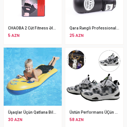
CHAOBA 2 Cüt Fitness Əlcəyi İdman Zalı Üçün Yarım Barmaq Fitness Əlcəyi
Qara Rəngli Professional Boks Əlcəyi Hard Touch Boks Əlcəyi
5 AZN
25 AZN
Üşaqlar Üçün Qatlana Bilən Zərərsiz Earlyad Surfboard Şişmə Üzmə Döşəyi
Üstün Performans ÜÇün Basketbol Ayaqqabısı
30 AZN
58 AZN