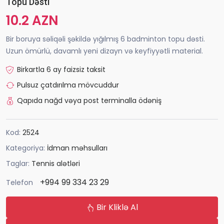
Topu Dəsti
10.2 AZN
Bir boruya səliqəli şəkildə yığılmış 6 badminton topu dəsti.
Uzun ömürlü, davamlı yeni dizayn və keyfiyyətli material.
Birkartla 6 ay faizsiz taksit
Pulsuz çatdırılma mövcuddur
Qapıda nağd vəya post terminalla ödəniş
Kod:
2524
Kategoriya:
İdman məhsulları
Taglar:
Tennis alətləri
+994 99 334 23 29
Telefon
Bir Kliklə Al