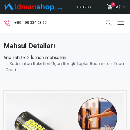
0
AZ
GALEREYA
+994 99 334 23 29
Məhsul Detalları
Ana səhifə
İdman məhsulları
Badminton Raketləri Üçün Rəngli Toplar Badminton Topu
Dəsti