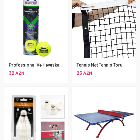
Professional Və Həvəskar Oyun Üçün Slazenger Wimbledon 3lü Tennis Topu
Tennis Net Tennis Toru
32 AZN
25 AZN