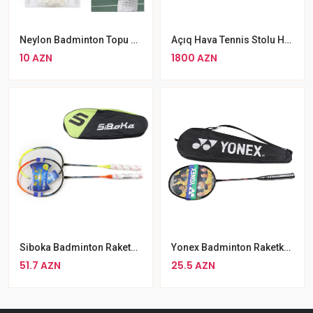
Neylon Badminton Topu Dəsti Badminto Meyki Yüngül Badminton Raketi
Açıq Hava Tennis Stolu Huijun HJ-L003
10 AZN
1800 AZN
Siboka Badminton Raketkası Dəsti
Yonex Badminton Raketkası
51.7 AZN
25.5 AZN