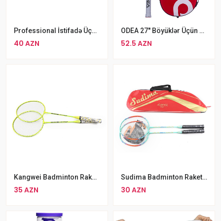
Professional İstifadə Üçün Rezin Üzlüklü Donic Stolüstü Tenis Raketkası Seti
ODEA 27'' Böyüklər Üçün Tennis Raketkası
40 AZN
52.5 AZN
Kangwei Badminton Raketkası Dəsti
Sudima Badminton Raketi Daşıma Çantası İlə Birlikdə
35 AZN
30 AZN