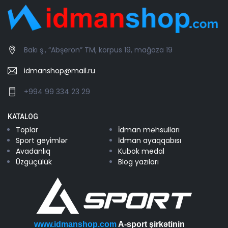
Bakı ş., “Abşeron” TM, korpus 19, mağaza 19
idmanshop@mail.ru
+994 99 334 23 29
KATALOG
Toplar
İdman məhsulları
Sport geyimlər
İdman ayaqqabısı
Avadanlıq
Kubok medal
Üzgüçülük
Blog yazıları
www.idmanshop.com
A-sport şirkətinin