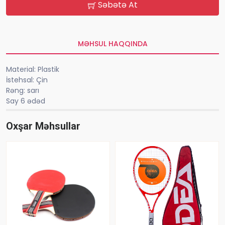
Səbətə At
MƏHSUL HAQQINDA
Material: Plastik
İstehsal: Çin
Rəng: sarı
Say 6 ədəd
Oxşar Məhsullar