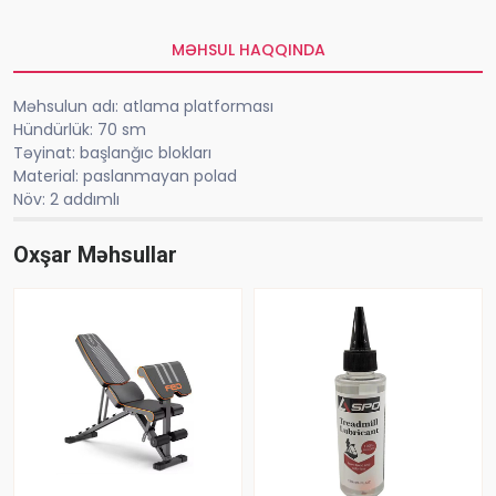
MƏHSUL HAQQINDA
Məhsulun adı: atlama platforması
Hündürlük: 70 sm
Təyinat: başlanğıc blokları
Material: paslanmayan polad
Növ: 2 addımlı
Oxşar Məhsullar