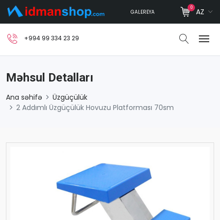
0
AZ
GALEREYA
+994 99 334 23 29
Məhsul Detalları
Ana səhifə
Üzgüçülük
2 Addımlı Üzgüçülük Hovuzu Platforması 70sm