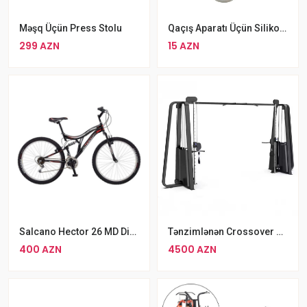
Məşq Üçün Press Stolu
Qaçış Aparatı Üçün Silikon Aspo Beqavoy Yağı Treadmill Lubricant 120 Ml
299 AZN
15 AZN
Salcano Hector 26 MD Disk Əyləc 21 Ötürücü İkiqat Amortizator 26 V Dağ Velosipedi
Tənzimlənən Crossover Fitnes Avadanlığı
400 AZN
4500 AZN