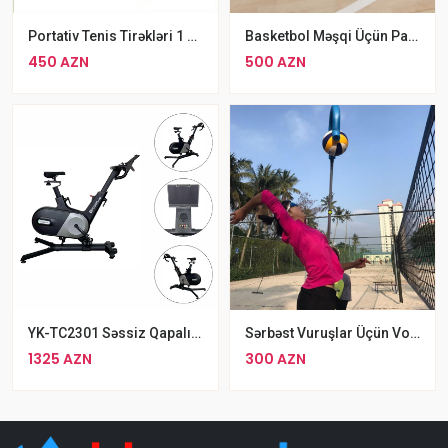
Portativ Tenis Tirəkləri 1 Cüt
Basketbol Məşqi Üçün Pas Trambolini 1x1 M
450 AZN
500 AZN
YK-TC2301 Səssiz Qapalı Fitness Velosiped 130kq
Sərbəst Vuruşlar Üçün Voleybol Çəngəli Top Təlimçisi
1325 AZN
300 AZN