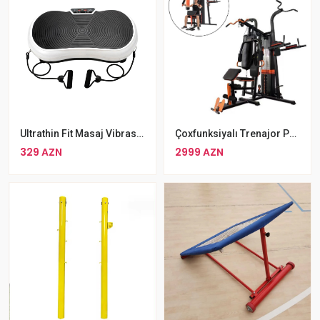
Ultrathin Fit Masaj Vibrasiya Platforması Bütün Bədən Üçün Masaj Aparatı
Çoxfunksiyalı Trenajor Peşəkar İstifadə Üçün Ağır Fitnes Trenajoru
329 AZN
2999 AZN