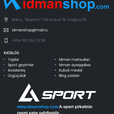
Bakı ş., “Abşeron” TM, korpus 19, mağaza 19
idmanshop@mail.ru
+994 99 334 23 29
KATALOG
Toplar
İdman məhsulları
Sport geyimlər
İdman ayaqqabısı
Avadanlıq
Kubok medal
Üzgüçülük
Blog yazıları
www.idmanshop.com
A-sport şirkətinin
rəsmi satış səhifəsidir...