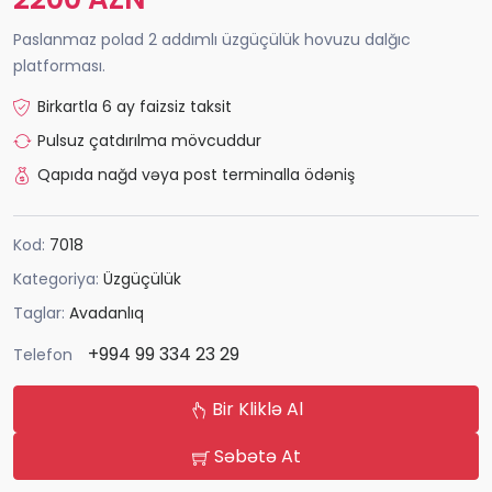
Paslanmaz polad 2 addımlı üzgüçülük hovuzu dalğıc
platforması.
Birkartla 6 ay faizsiz taksit
Pulsuz çatdırılma mövcuddur
Qapıda nağd vəya post terminalla ödəniş
Kod:
7018
Kategoriya:
Üzgüçülük
Taglar:
Avadanlıq
+994 99 334 23 29
Telefon
Bir Kliklə Al
Səbətə At