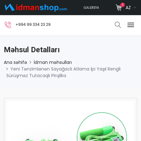
0
AZ
GALEREYA
+994 99 334 23 29
Məhsul Detalları
Ana səhifə
İdman məhsulları
Yeni Tənzimlənən Sayağaclı Atlama İpi Yaşıl Rengli
Sürüşməz Tutacaqlı Pirqilka