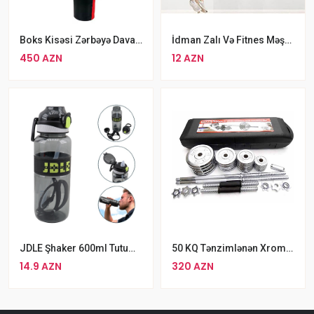
Boks Kisəsi Zərbəyə Davamlı Boks Qruşası
İdman Zalı Və Fitnes Məşqi Üçün Dırmanma Kəndiri Kanat
450 AZN
12 AZN
JDLE Şhaker 600ml Tutumlu Turbuckalı Su Qabı Qara
50 KQ Tənzimlənən Xrom Ştanq Qantel Dəsti Toptons Keysdə
14.9 AZN
320 AZN