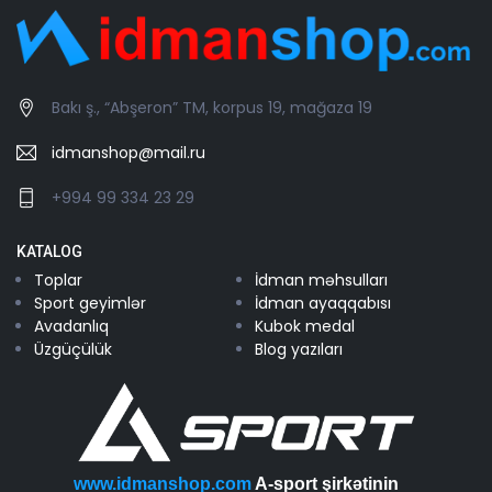
Bakı ş., “Abşeron” TM, korpus 19, mağaza 19
idmanshop@mail.ru
+994 99 334 23 29
KATALOG
Toplar
İdman məhsulları
Sport geyimlər
İdman ayaqqabısı
Avadanlıq
Kubok medal
Üzgüçülük
Blog yazıları
www.idmanshop.com
A-sport şirkətinin