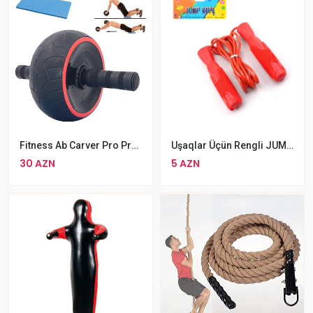
Fitness Ab Carver Pro Press Çarxı
Uşaqlar Üçün Rengli JUMP ROPE Plastik Saplı Sadə Atlama İpi
30 AZN
5 AZN