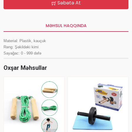
Səbətə At
MƏHSUL HAQQINDA
Material: Plastik, kauçuk
Rəng: Şəkildəki kimi
Sayağac: 0 - 999 dəfə
Oxşar Məhsullar