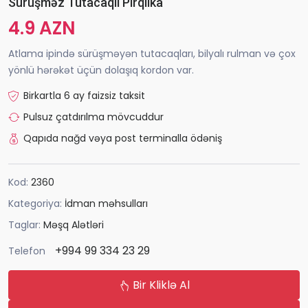
Sürüşməz Tutacaqlı Pirqilka
4.9 AZN
Atlama ipində sürüşməyən tutacaqları, bilyalı rulman və çox
yönlü hərəkət üçün dolaşıq kordon var.
Birkartla 6 ay faizsiz taksit
Pulsuz çatdırılma mövcuddur
Qapıda nağd vəya post terminalla ödəniş
Kod:
2360
Kategoriya:
İdman məhsulları
Taglar:
Məşq Alətləri
+994 99 334 23 29
Telefon
Bir Kliklə Al