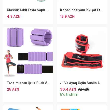
Klassik Təbii Taxta Saplı Atlama İpi Boks Və Fitnes Üçün Uyğun Fitness Atlama İpi
Koordinasiyanı İnkişaf Etdirməyə Yararlı Pres Çarxı AB Wheel Abdominal Press Roller
4.9 AZN
12.9 AZN
Tənzimlənən Qruz Bilək Və Topuq Üçün Ağırlıq 1kq
Əl Və Ayaq Üçün Sunlin Ağırlıq Dəmir Materialdan Hazırlanmış 2 X 2.5kq Qruz
25 AZN
30.4 AZN
32 AZN
5% Endirim