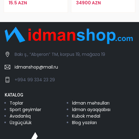
15.5 AZN
34900 AZN
Bakı ş., “Abşeron” TM, korpus 19, mağaza 19
idmanshop@mail.ru
+994 99 334 23 29
KATALOG
Toplar
İdman məhsulları
Sport geyimlər
İdman ayaqqabısı
Avadanlıq
Kubok medal
Üzgüçülük
Blog yazıları