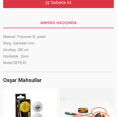
Səbətə At
MƏHSUL HAQQINDA
Material: Polyester lif, polad
Rəng: Şəkildəki kimi
Uzunluq: 180 sm
Hündürlük: 15sm
Model:DEFEAT
Oxşar Məhsullar