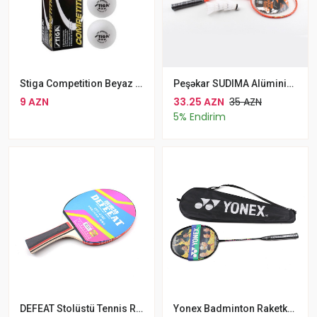
Stiga Competition Beyaz Rəngli Ping Pong Masaüstü Tenis Topu Topu 40mm Plastik Masa Tenisi Topu
Peşəkar SUDIMA Alüminium Badminton Raket Dəsti Çanta Və 3 Badminton Topu Daxil
9 AZN
33.25 AZN
35 AZN
5% Endirim
DEFEAT Stolüstü Tennis Raketkası
Yonex Badminton Raketkası