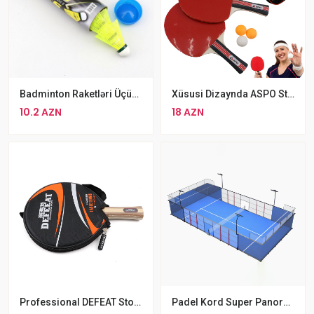
Badminton Raketləri Üçün Rəngli Toplar Badminton Topu Dəsti
Xüsusi Dizaynda ASPO Stolüstü Tennis Raketkası 3 Ping Pong Topu
10.2 AZN
18 AZN
Professional DEFEAT Stolüstü Tennis Raketkası
Padel Kord Super Panoramik Tennis Kortu