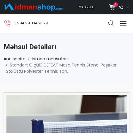
0
AZ
GALEREYA
+994 99 334 23 29
Məhsul Detalları
Ana səhifə
İdman məhsulları
Standart Ölçülü DEFEAT Masa Tennis Stendi Peşəkar
Stolüstü Polyester Tennis Toru