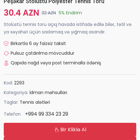
Peşəkar Stolüstü Polyester Tennis Toru
30.4 AZN
32 AZN
5% Endirim
Stolüstü tennis toru açıq havada istifadə edilə bilər, tətil və
ya səyahət üçün saxlamaq və yığmaq asandır.
Birkartla 6 ay faizsiz taksit
Pulsuz çatdırılma mövcuddur
Qapıda nağd vəya post terminalla ödəniş
Kod:
2293
Kategoriya:
İdman məhsulları
Taglar:
Tennis alətləri
+994 99 334 23 29
Telefon
Bir Kliklə Al