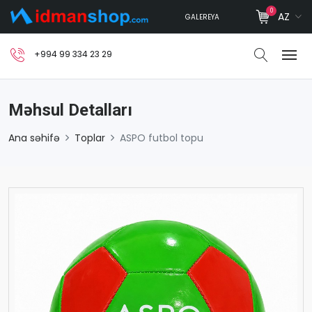
0
AZ
GALEREYA
+994 99 334 23 29
Məhsul Detalları
Ana səhifə
Toplar
ASPO futbol topu