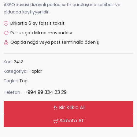
ASPO xüsusi dizaynlı parlaq səth quruluşuna sahibdir və
olduqca keyfiyyərlidir.
Birkartla 6 ay faizsiz taksit
Pulsuz çatdırılma mövcuddur
Qapıda nağd vəya post terminalla ödəniş
Kod:
2412
Kategoriya:
Toplar
Taglar:
Top
+994 99 334 23 29
Telefon
Bir Kliklə Al
Səbətə At