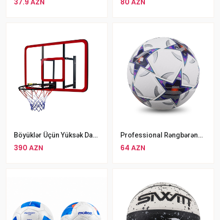
37.9 AZN
80 AZN
Böyüklər Üçün Yüksək Dayanıqlı Peşəkar Şüşə Basketbol Səbəti
Professional Rəngbərəng Futbol Topu No4
390 AZN
64 AZN