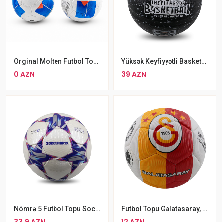
Orginal Molten Futbol Topu 4 Nömre
Yüksək Keyfiyyətli Basketbol Topu SIWIT Ölçü №7
0 AZN
39 AZN
Nömrə 5 Futbol Topu Soccermax Star
Futbol Topu Galatasaray, 5 Nömrə
33.9 AZN
12 AZN