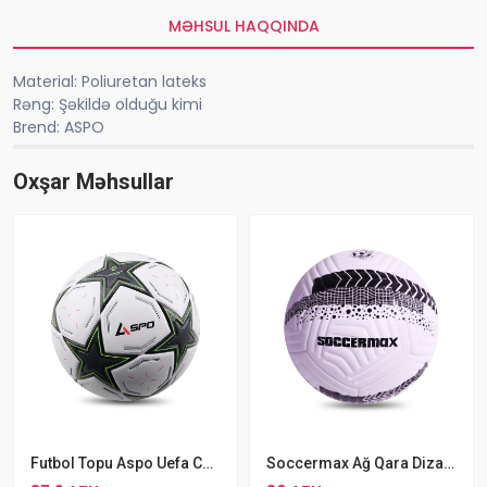
MƏHSUL HAQQINDA
Material: Poliuretan lateks
Rəng: Şəkildə olduğu kimi
Brend: ASPO
Oxşar Məhsullar
Futbol Topu Aspo Uefa Champions League 02, Ölçü 5
Soccermax Ağ Qara Dizayınlı Futbol Topu №5