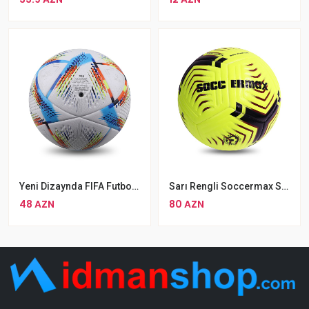
Yeni Dizaynda FIFA Futbol Topu Qatar 2022 Resmi Dünya Kupası Estas №5
Sarı Rengli Soccermax SM PITCH Futbol Topu №5
48 AZN
80 AZN