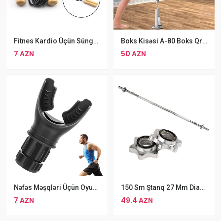
Fitnes Kardio Üçün Süngər Tutacaqlı Aşınmaya Davamlı Taxta Atlama İpi
Boks Kisəsi A-80 Boks Qruşası
7 AZN
50 AZN
Nəfəs Məşqləri Üçün Oyun-Trenajoru
150 Sm Ştanq 27 Mm Diametrli Qrift
7 AZN
49.4 AZN