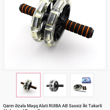
Qarın Əzələ Məşq Aləti RUIBA AB Səssiz İki Təkərli