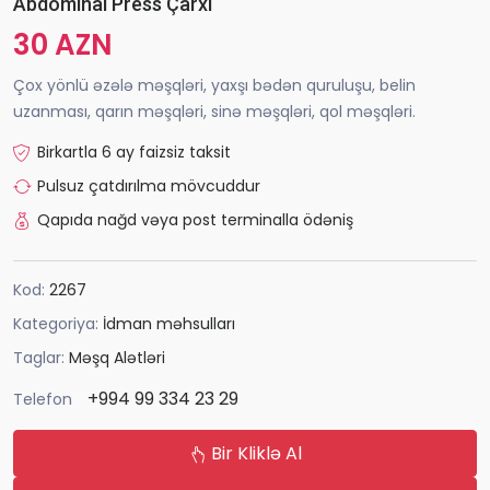
Abdominal Press Çarxı
30 AZN
Çox yönlü əzələ məşqləri, yaxşı bədən quruluşu, belin
uzanması, qarın məşqləri, sinə məşqləri, qol məşqləri.
Birkartla 6 ay faizsiz taksit
Pulsuz çatdırılma mövcuddur
Qapıda nağd vəya post terminalla ödəniş
Kod:
2267
Kategoriya:
İdman məhsulları
Taglar:
Məşq Alətləri
+994 99 334 23 29
Telefon
Bir Kliklə Al