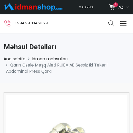
0
AZ
GALEREYA
+994 99 334 23 29
Məhsul Detalları
Ana səhifə
İdman məhsulları
Qarın Əzələ Məşq Aləti RUIBA AB Səssiz İki Təkərli
Abdominal Press Çarxı