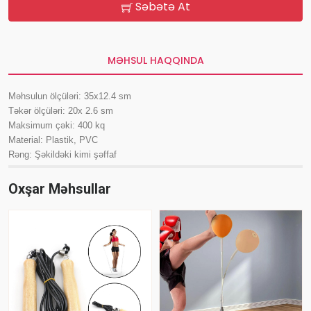
Səbətə At
MƏHSUL HAQQINDA
Məhsulun ölçüləri: 35x12.4 sm
Təkər ölçüləri: 20x 2.6 sm
Maksimum çəki: 400 kq
Material: Plastik, PVC
Rəng: Şəkildəki kimi şəffaf
Oxşar Məhsullar