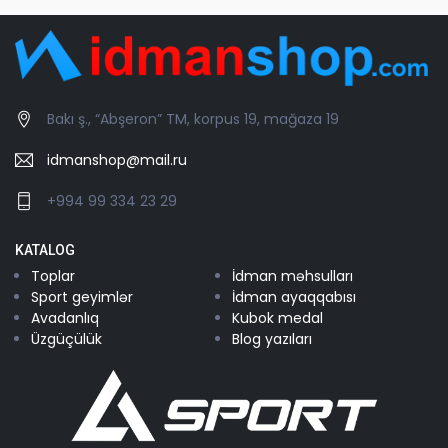
Bakı ş., “Abşeron” TM, korpus 19, mağaza 19
idmanshop@mail.ru
+994 99 334 23 29
KATALOG
Toplar
İdman məhsulları
Sport geyimlər
İdman ayaqqabısı
Avadanlıq
Kubok medal
Üzgüçülük
Blog yazıları