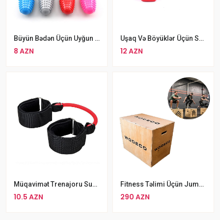
Büyün Bədən Üçün Uyğun Tikanlı Masaj Topu Zeytun Formalı Masaj Topu
Uşaq Və Böyüklər Üçün SWEAT Kauçuk Örtüklü Qantel Dəsti 2x 1kq Toplam Ağırlıq 2kq
8 AZN
12 AZN
Müqavimət Trenajoru Sunlin
Fitness Təlimi Üçün Jump Box İdman Aləti Wodeco Outdoor
10.5 AZN
290 AZN