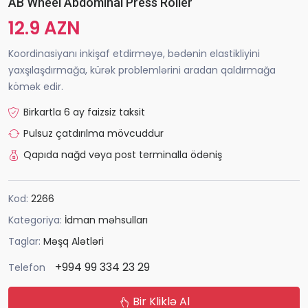
AB Wheel Abdominal Press Roller
12.9 AZN
Koordinasiyanı inkişaf etdirməyə, bədənin elastikliyini
yaxşılaşdırmağa, kürək problemlərini aradan qaldırmağa
kömək edir.
Birkartla 6 ay faizsiz taksit
Pulsuz çatdırılma mövcuddur
Qapıda nağd vəya post terminalla ödəniş
Kod:
2266
Kategoriya:
İdman məhsulları
Taglar:
Məşq Alətləri
+994 99 334 23 29
Telefon
Bir Kliklə Al