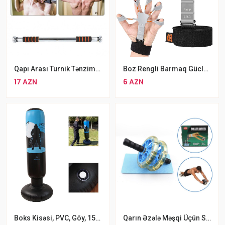
Qapı Arası Turnik Tənzimlənən Polad Turnik 60-100sm
Boz Rengli Barmaq Gücləndirici Espander Qol Bilək Məşqi Üçün Bilək Espanderı
17 AZN
6 AZN
Boks Kisəsi, PVC, Göy, 150x57 Sm
Qarın Əzələ Məşqi Üçün Səssiz İki Təkərli Abdominal Press Çarxı