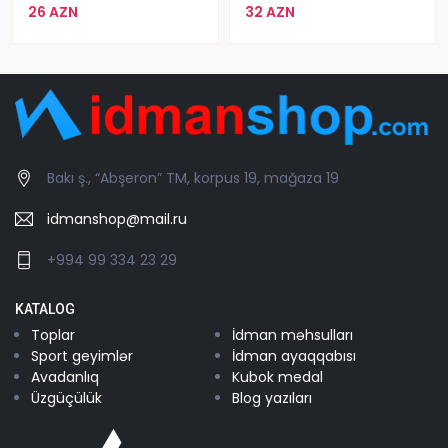
26 AZN
32 AZN
Bakı ş., “Abşeron” TM, korpus 19, mağaza 19
idmanshop@mail.ru
+994 99 334 23 29
KATALOG
Toplar
İdman məhsulları
Sport geyimlər
İdman ayaqqabısı
Avadanlıq
Kubok medal
Üzgüçülük
Blog yazıları