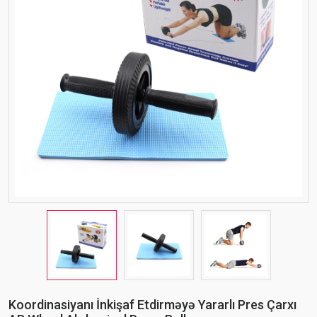
Koordinasiyanı İnkişaf Etdirməyə Yararlı Pres Çarxı