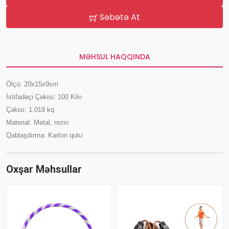
Səbətə At
MƏHSUL HAQQINDA
Ölçü: 20x15x9sm
İstifadəçi Çəkisi: 100 Kilo
Çəkisi: 1.019 kq
Material: Metal, rezin
Qablaşdırma: Karton qutu
Oxşar Məhsullar