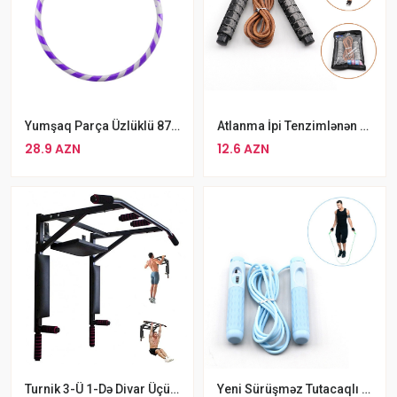
Yumşaq Parça Üzlüklü 87sm Obruch 2kq Ağırlıqda Fitness Halqası
Atlanma İpi Tenzimlənən Fitness Gimnastika Atlanma İpi Pirqilka
28.9 AZN
12.6 AZN
Turnik 3-Ü 1-Də Divar Üçün, 105 Sm, Qara
Yeni Sürüşməz Tutacaqlı Rengli Sayğaclı Atlama İpi Blue