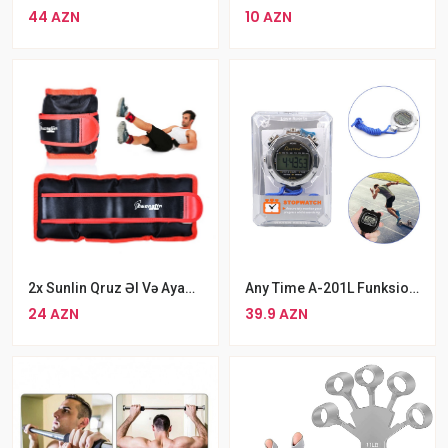
44 AZN
10 AZN
2x Sunlin Qruz Əl Və Ayaq Üçün Ağırlıq 2 X 1.5kq Dəmir Fitness Məşqi Ağırlığı
Any Time A-201L Funksional Atletik Məşqlər Üçün Saniyəölçən
24 AZN
39.9 AZN