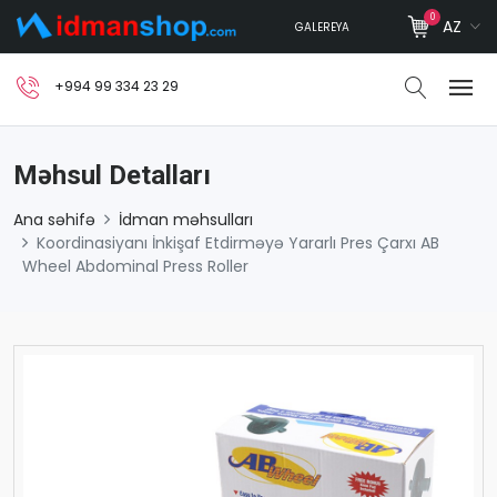
0
AZ
GALEREYA
+994 99 334 23 29
Məhsul Detalları
Ana səhifə
İdman məhsulları
Koordinasiyanı İnkişaf Etdirməyə Yararlı Pres Çarxı AB
Wheel Abdominal Press Roller