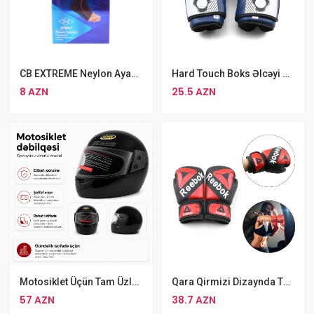
CB EXTREME Neylon Ayaq Biləyi Qoruyucusu
Hard Touch Boks Əlcəyi Göy MMA Əlcəyi
8 AZN
25.5 AZN
Motosiklet Üçün Tam Üzlü Kask
Qara Qirmizi Dizaynda Təkminləşdirilmiş Reebok Boks Əlcəyi
57 AZN
38.7 AZN