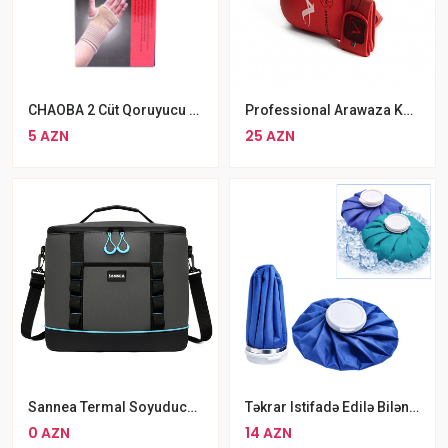
CHAOBA 2 Cüt Qoruyucu Bilək Və Ovuc İçi Qoruyucu
Professional Arawaza Karate Əlcəyi WKF Qırmızı
5 AZN
25 AZN
Sannea Termal Soyuducu Çanta
Təkrar Istifadə Edilə Bilən Isti Və Soyuq Kompress Buz Qabı
0 AZN
14 AZN