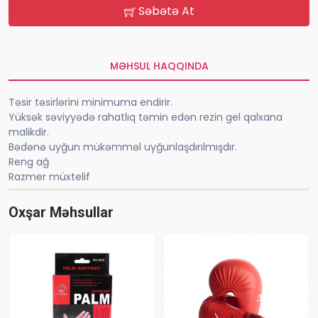
Səbətə At
MƏHSUL HAQQINDA
Təsir təsirlərini minimuma endirir.
Yüksək səviyyədə rahatlıq təmin edən rezin gel qalxana
malikdir.
Bədənə uyğun mükəmməl uyğunlaşdırılmışdır.
Reng ağ
Razmer müxtelif
Oxşar Məhsullar