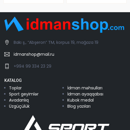
Bakı ş., “Abşeron” TM, korpus 19, mağaza 19
idmanshop@mail.ru
+994 99 334 23 29
KATALOG
Toplar
İdman məhsulları
Sport geyimlər
İdman ayaqqabısı
Avadanlıq
Kubok medal
Üzgüçülük
Blog yazıları