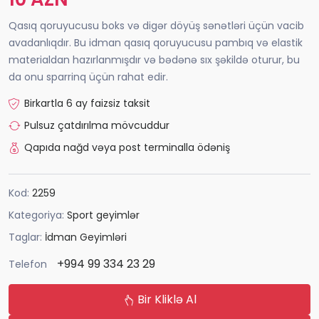
Qasıq qoruyucusu boks və digər döyüş sənətləri üçün vacib
avadanlıqdır. Bu idman qasıq qoruyucusu pambıq və elastik
materialdan hazırlanmışdır və bədənə sıx şəkildə oturur, bu
da onu sparrinq üçün rahat edir.
Birkartla 6 ay faizsiz taksit
Pulsuz çatdırılma mövcuddur
Qapıda nağd vəya post terminalla ödəniş
Kod:
2259
Kategoriya:
Sport geyimlər
Taglar:
İdman Geyimləri
+994 99 334 23 29
Telefon
Bir Kliklə Al