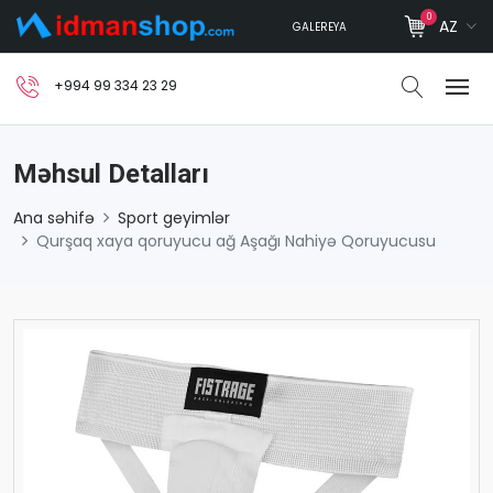
0
AZ
GALEREYA
+994 99 334 23 29
Məhsul Detalları
Ana səhifə
Sport geyimlər
Qurşaq xaya qoruyucu ağ Aşağı Nahiyə Qoruyucusu