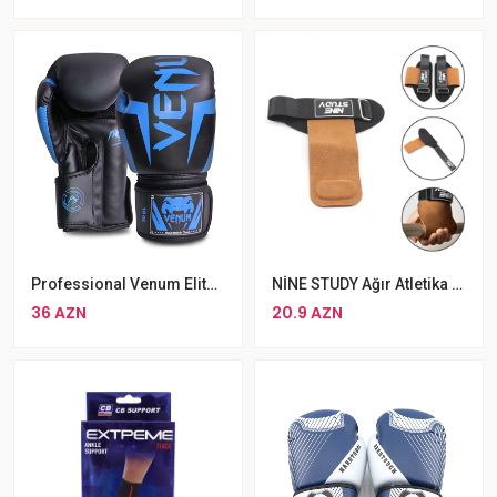
Professional Venum Elite Boks Əlcəyi Bilək Qoruyucu MMA Əlcəyi
NİNE STUDY Ağır Atletika Bodibildinq Üçün Sürüşməyə Qarşı Ağırlıq Qaldırma Lyamkası
36 AZN
20.9 AZN