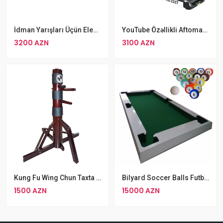
İdman Yarışları Üçün Elektron Tablo
YouTube Özəllikli Aftomatik ASPO AS-2337 Dağ Rejimli Qaçış Aparatı
3200 AZN
3100 AZN
Kung Fu Wing Chun Taxta Təlim Məşq Aləti
Bilyard Soccer Balls Futbol Bilyardı
1500 AZN
15000 AZN