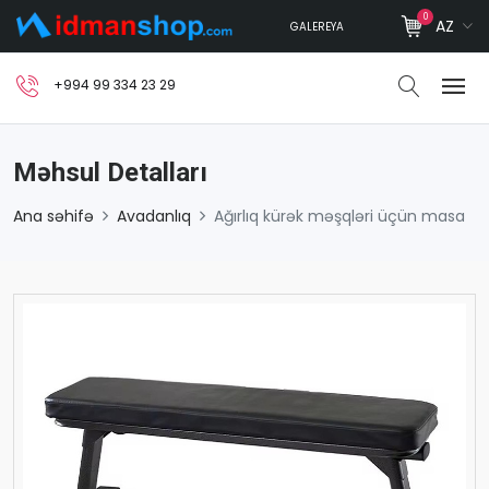
0
AZ
GALEREYA
+994 99 334 23 29
Məhsul Detalları
Ana səhifə
Avadanlıq
Ağırlıq kürək məşqləri üçün masa