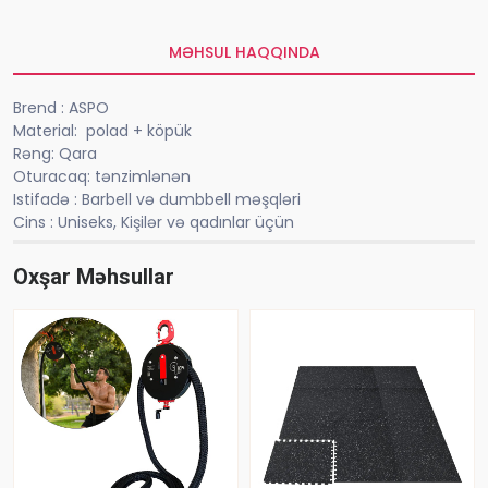
MƏHSUL HAQQINDA
Brend : ASPO
Material: polad + köpük
Rəng: Qara
Oturacaq: tənzimlənən
Istifadə : Barbell və dumbbell məşqləri
Cins : Uniseks, Kişilər və qadınlar üçün
Oxşar Məhsullar