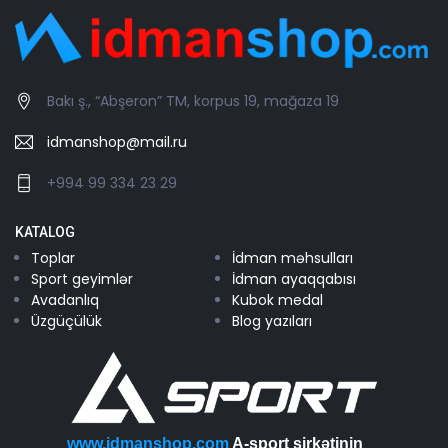
Bakı ş., “Abşeron” TM, korpus 19, mağaza 19
idmanshop@mail.ru
+994 99 334 23 29
KATALOG
Toplar
İdman məhsulları
Sport geyimlər
İdman ayaqqabısı
Avadanlıq
Kubok medal
Üzgüçülük
Blog yazıları
www.idmanshop.com
A-sport şirkətinin