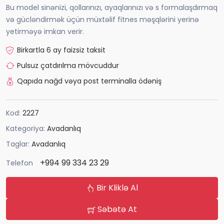
Bu model sinənizi, qollarınızı, ayaqlarınızı və s formalaşdırmaq
və gücləndirmək üçün müxtəlif fitnes məşqlərini yerinə
yetirməyə imkan verir.
Birkartla 6 ay faizsiz taksit
Pulsuz çatdırılma mövcuddur
Qapıda nağd vəya post terminalla ödəniş
Kod:
2227
Kategoriya:
Avadanlıq
Taglar:
Avadanlıq
+994 99 334 23 29
Telefon
Bir Kliklə Al
Səbətə At