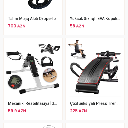
Təlim Məşq Aləti Qrope-Ip
Yüksək Sıxlıqlı EVA Köpük İdman Zalı Üçün Matt Puzzle
700 AZN
58 AZN
Mexaniki Reabilitasiya İdman Velosipedi
Çoxfunksiyalı Press Trenajoru Press Stolu
59.9 AZN
225 AZN