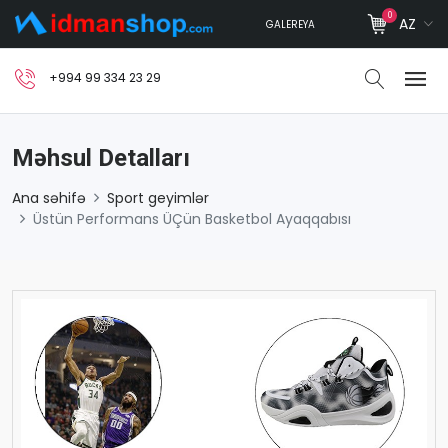
0
AZ
GALEREYA
+994 99 334 23 29
Məhsul Detalları
Ana səhifə
Sport geyimlər
Üstün Performans ÜÇün Basketbol Ayaqqabısı