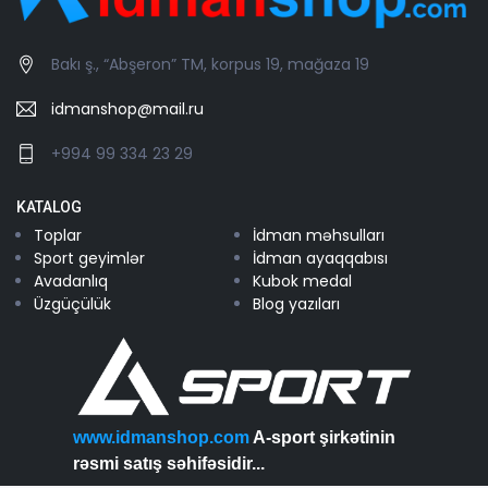
Bakı ş., “Abşeron” TM, korpus 19, mağaza 19
idmanshop@mail.ru
+994 99 334 23 29
KATALOG
Toplar
İdman məhsulları
Sport geyimlər
İdman ayaqqabısı
Avadanlıq
Kubok medal
Üzgüçülük
Blog yazıları
www.idmanshop.com
A-sport şirkətinin
rəsmi satış səhifəsidir...