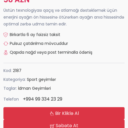
Üstün texnologiyası qaçış və atlamağı dəstəkləmək üçün
enerjini ayağın ön hissəsinə ötürərkən ayağın arxa hissəsində
optimal zərbə udma təmin edir.
Birkartla 6 ay faizsiz taksit
Pulsuz çatdırılma mövcuddur
Qapıda nağd vəya post terminalla ödəniş
Kod:
2187
Kategoriya:
Sport geyimlər
Taglar:
İdman Geyimləri
+994 99 334 23 29
Telefon
Bir Kliklə Al
Səbətə At