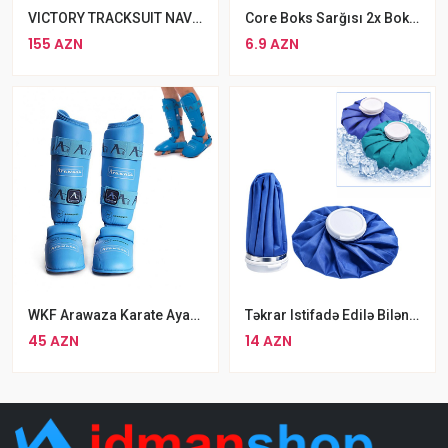
VICTORY TRACKSUIT NAVY WHITE
Core Boks Sarğısı 2x Boks Binti Biləkik 3metr
155 AZN
6.9 AZN
WKF Arawaza Karate Ayaq Qoruyucu
Təkrar Istifadə Edilə Bilən Isti Və Soyuq Kompress Buz Qabı
45 AZN
14 AZN