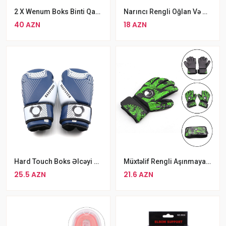
2 X Wenum Boks Binti Qara Boks Sarğıları
Narıncı Rengli Oğlan Və Qızlarin İstifadəsi Üçün Uygun Davamlı Futbol Dizliyi Şitqi
40 AZN
18 AZN
Hard Touch Boks Əlcəyi Göy MMA Əlcəyi
Müxtəlif Rengli Aşınmaya Davamlı 4 MM PRO Giga Qapıçı Əlcəyi
25.5 AZN
21.6 AZN