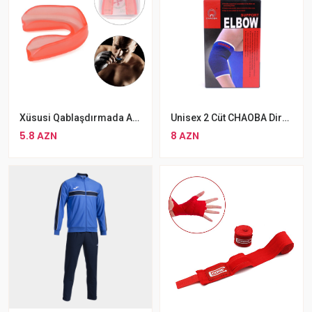
Xüsusi Qablaşdırmada ASPO Diş Qoruyucusu MMA Boks Qoruyucu Kapa
Unisex 2 Cüt CHAOBA Dirsək Qoruyucu Dəstək
5.8 AZN
8 AZN