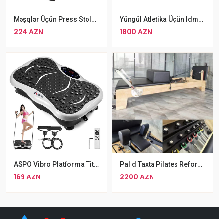
Məşqlər Üçün Press Stolu Qatlana Bilən Çoxməqsədli Fitness Stolu
Yüngül Atletika Üçün Idman Dəvəsi
224 AZN
1800 AZN
ASPO Vibro Platforma Titreşim Cihazı
Palıd Taxta Pilates Reformers Yoga Studiya
169 AZN
2200 AZN