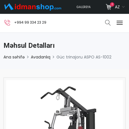
0
AZ
GALEREYA
+994 99 334 23 29
Məhsul Detalları
Ana səhifə
Avadanlıq
Güc trinajoru ASPO AS-1002