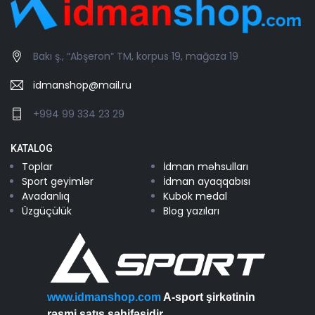
Bakı ş., “Abşeron” TM, korpus 19, mağaza 19
idmanshop@mail.ru
+994 99 334 23 29
KATALOG
Toplar
İdman məhsulları
Sport geyimlər
İdman ayaqqabısı
Avadanlıq
Kubok medal
Üzgüçülük
Blog yazıları
www.idmanshop.com
A-sport şirkətinin
rəsmi satış səhifəsidir...