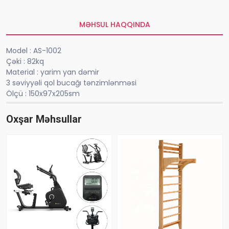
MƏHSUL HAQQINDA
Model : AS-1002
Çəki : 82kq
Material : yarim yan dəmir
3 səviyyəli qol bucağı tənzimlənməsi
Ölçü : 150x97x205sm
Oxşar Məhsullar