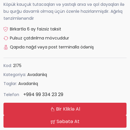
Köpük kauçuk tutacaqları və yastıqlı arxa və qol dayaqları ilə
bu qurğu davamlı olmaq üçün özenle hazirlanmişdir. Ağırlıq
tənzimlənəndir
Birkartla 6 ay faizsiz taksit
Pulsuz çatdırılma mövcuddur
Qapıda nağd vəya post terminalla ödəniş
Kod:
2175
Kategoriya:
Avadanlıq
Taglar:
Avadanlıq
+994 99 334 23 29
Telefon
Bir Kliklə Al
Səbətə At