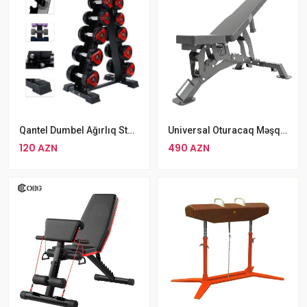
Qantel Dumbel Ağırlıq Stendi Ştanq Qantel Yıgıcı
Universal Oturacaq Məşq Masası
120 AZN
490 AZN