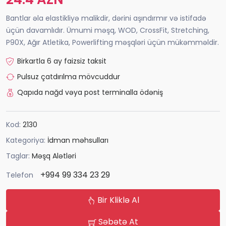
Bantlar əla elastikliyə malikdir, dərini aşındırmır və istifadə
üçün davamlıdır. Ümumi məşq, WOD, CrossFit, Stretching,
P90X, Ağır Atletika, Powerlifting məşqləri üçün mükəmməldir.
Birkartla 6 ay faizsiz taksit
Pulsuz çatdırılma mövcuddur
Qapıda nağd vəya post terminalla ödəniş
Kod:
2130
Kategoriya:
İdman məhsulları
Taglar:
Məşq Alətləri
+994 99 334 23 29
Telefon
Bir Kliklə Al
Səbətə At