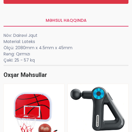
MƏHSUL HAQQINDA
Növ: Dairəvi Jqut
Material: Lateks
Ölçü: 2080mm x 4.5mm x 45mm
Rəng: Qırmızı
Çəki: 25 - 57 kq
Oxşar Məhsullar