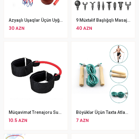
Azyaşlı Uşaqlar Üçün Uyğun Basketbol Səbəti Dəsti Basketbol Topu Və Nasos Daxil
9 Müxtəlif Başlığqlı Masaj Aparatı Tapança
30 AZN
40 AZN
Müqavimət Trenajoru Sunlin
Böyüklər Üçün Taxta Atlama İpi Fitness Üçün Güclü Atlama İpi
10.5 AZN
7 AZN