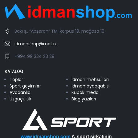
Bakı ş., “Abşeron” TM, korpus 19, mağaza 19
idmanshop@mail.ru
+994 99 334 23 29
KATALOG
Toplar
İdman məhsulları
Sport geyimlər
İdman ayaqqabısı
Avadanlıq
Kubok medal
Üzgüçülük
Blog yazıları
www.idmanshop.com
A-sport şirkətinin