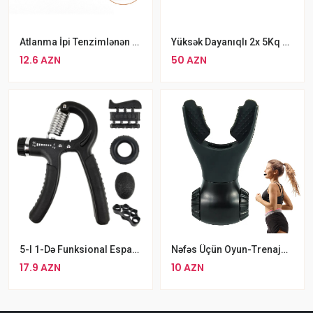
Atlanma İpi Tenzimlənən Fitness Gimnastika Atlanma İpi Pirqilka
Yüksək Dayanıqlı 2x 5Kq SWEAT Kauçuk Örtüklü Qantel Dəsti Toplam Ağırlıq 10kq
12.6 AZN
50 AZN
5-I 1-Də Funksional Espander Dəsti Ovuc Barmaq Əl İçi Purjinli Espanderlər
Nəfəs Üçün Oyun-Trenajor, Nəfəs Məşqləri Üçün
17.9 AZN
10 AZN