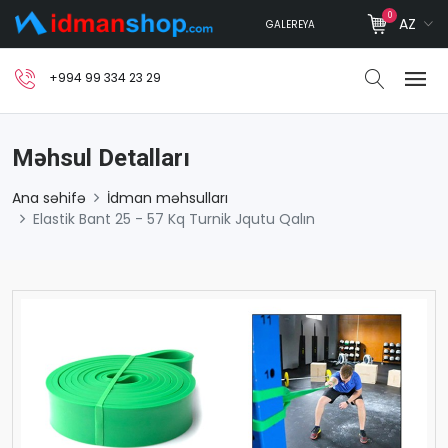
0
AZ
GALEREYA
+994 99 334 23 29
Məhsul Detalları
Ana səhifə
İdman məhsulları
Elastik Bant 25 - 57 Kq Turnik Jqutu Qalın