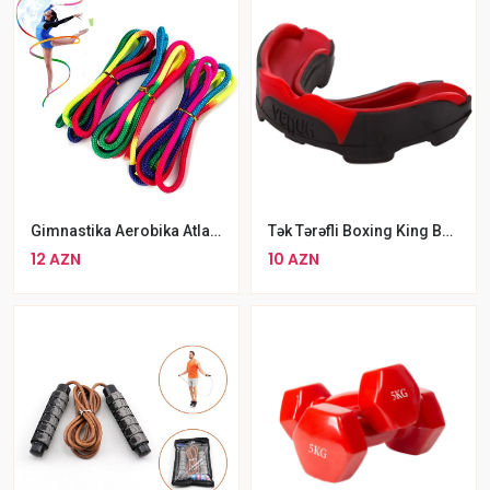
Gimnastika Aerobika Atlama İpi Göy Qurşağı Rəngli Bədii Gimnastika İpi
Tək Tərəfli Boxing King Boxing Cap Venum Predator Mouthguard Boks Kapası
12 AZN
10 AZN