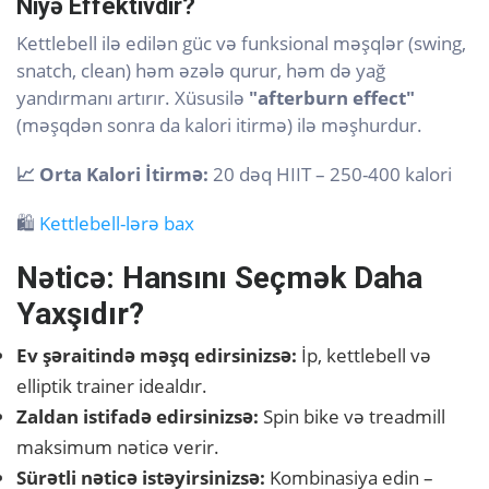
Niyə Effektivdir?
Kettlebell ilə edilən güc və funksional məşqlər (swing,
snatch, clean) həm əzələ qurur, həm də yağ
yandırmanı artırır. Xüsusilə
"afterburn effect"
(məşqdən sonra da kalori itirmə) ilə məşhurdur.
📈 Orta Kalori İtirmə:
20 dəq HIIT – 250-400 kalori
🛍️
Kettlebell-lərə bax
Nəticə: Hansını Seçmək Daha
Yaxşıdır?
Ev şəraitində məşq edirsinizsə:
İp, kettlebell və
elliptik trainer idealdır.
Zaldan istifadə edirsinizsə:
Spin bike və treadmill
maksimum nəticə verir.
Sürətli nəticə istəyirsinizsə:
Kombinasiya edin –