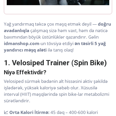
Yağ yandırmaq təkcə çox məşq etmək deyil —
doğru
avadanlıqla
çalışmaq sizə həm vaxt, həm də nəticə
baxımından böyük üstünlüklər qazandırır. Gəlin
idmanshop.com
-un tövsiyə etdiyi
ən təsirli 5 yağ
yandırıcı məşq aləti
ilə tanış olaq!
1. Velosiped Trainer (Spin Bike)
Niyə Effektivdir?
Velosiped sürmək bədənin alt hissəsini aktiv şəkildə
işlədərək, yüksək kaloriyə səbəb olur. Xüsusilə
interval (HIIT) məşqlərində spin bike-lar metabolizmi
sürətləndirir.
📈 Orta Kalori İtirmə:
45 dəq – 400-600 kalori