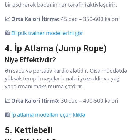
birləşdirərək bədənin hər tərəfini aktivləşdirir.
📈 Orta Kalori İtirmə:
45 dəq – 350-600 kalori
🛍️
Elliptik trainer modellərini gör
4. İp Atlama (Jump Rope)
Niyə Effektivdir?
Ən sadə və portativ kardio alətidir. Qısa müddətdə
yüksək templi məşqlərlə nəbzi yüksəldir və yağ
yandırmanı maksimuma çatdırır.
📈 Orta Kalori İtirmə:
30 dəq – 400-500 kalori
🛍️
İp atlama modelləri üçün kliklə
5. Kettlebell