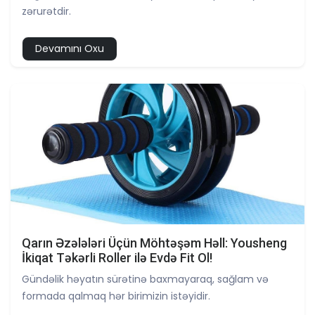
zərurətdir.
Devamını Oxu
Qarın Əzələləri Üçün Möhtəşəm Həll: Yousheng
İkiqat Təkərli Roller ilə Evdə Fit Ol!
Gündəlik həyatın sürətinə baxmayaraq, sağlam və
formada qalmaq hər birimizin istəyidir.