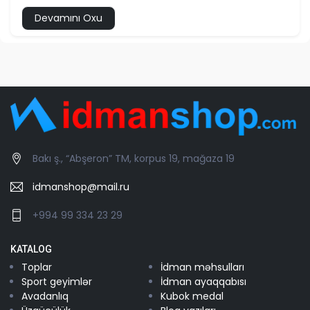
Devamını Oxu
Bakı ş., “Abşeron” TM, korpus 19, mağaza 19
idmanshop@mail.ru
+994 99 334 23 29
KATALOG
Toplar
İdman məhsulları
Sport geyimlər
İdman ayaqqabısı
Avadanlıq
Kubok medal