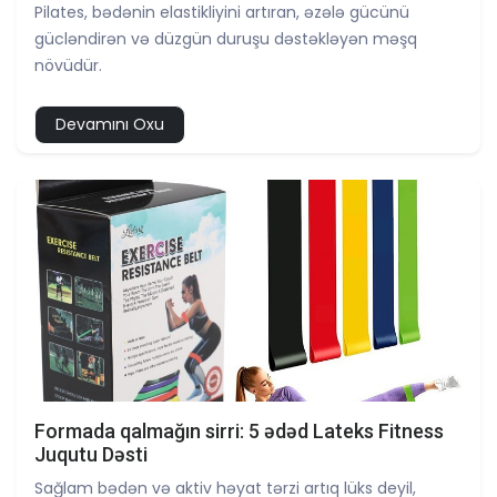
Pilates, bədənin elastikliyini artıran, əzələ gücünü
gücləndirən və düzgün duruşu dəstəkləyən məşq
növüdür.
Devamını Oxu
Formada qalmağın sirri: 5 ədəd Lateks Fitness
Juqutu Dəsti
Sağlam bədən və aktiv həyat tərzi artıq lüks deyil,