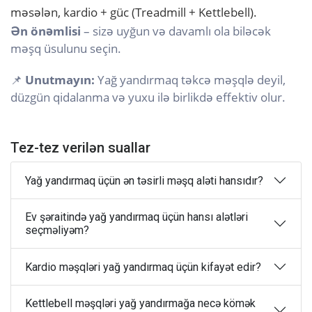
məsələn, kardio + güc (Treadmill + Kettlebell).
Ən önəmlisi
– sizə uyğun və davamlı ola biləcək
məşq üsulunu seçin.
📌
Unutmayın:
Yağ yandırmaq təkcə məşqlə deyil,
düzgün qidalanma və yuxu ilə birlikdə effektiv olur.
Tez-tez verilən suallar
Yağ yandırmaq üçün ən təsirli məşq aləti hansıdır?
Ev şəraitində yağ yandırmaq üçün hansı alətləri
seçməliyəm?
Kardio məşqləri yağ yandırmaq üçün kifayət edir?
Kettlebell məşqləri yağ yandırmağa necə kömək