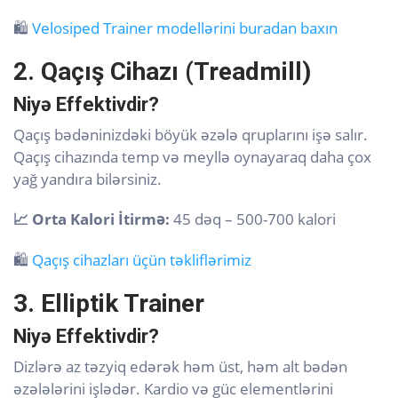
🛍️
Velosiped Trainer modellərini buradan baxın
2. Qaçış Cihazı (Treadmill)
Niyə Effektivdir?
Qaçış bədəninizdəki böyük əzələ qruplarını işə salır.
Qaçış cihazında temp və meyllə oynayaraq daha çox
yağ yandıra bilərsiniz.
📈 Orta Kalori İtirmə:
45 dəq – 500-700 kalori
🛍️
Qaçış cihazları üçün təkliflərimiz
3. Elliptik Trainer
Niyə Effektivdir?
Dizlərə az təzyiq edərək həm üst, həm alt bədən
əzələlərini işlədər. Kardio və güc elementlərini