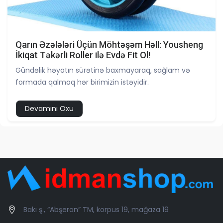
Qarın Əzələləri Üçün Möhtəşəm Həll: Yousheng
İkiqat Təkərli Roller ilə Evdə Fit Ol!
Gündəlik həyatın sürətinə baxmayaraq, sağlam və
formada qalmaq hər birimizin istəyidir.
Devamını Oxu
Bakı ş., “Abşeron” TM, korpus 19, mağaza 19