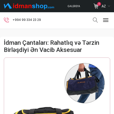
0
AZ
GALEREYA
+994 99 334 23 29
İdman Çantaları: Rahatlıq və Tərzin
Birləşdiyi Ən Vacib Aksesuar