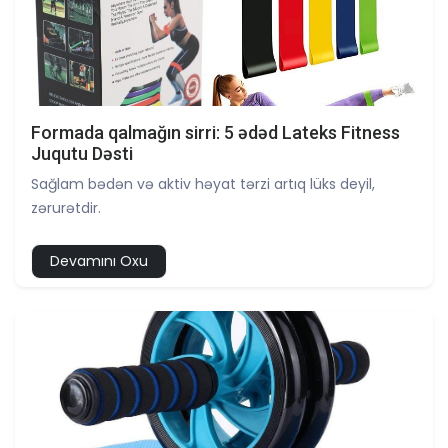
Formada qalmağın sirri: 5 ədəd Lateks Fitness
Juqutu Dəsti
Sağlam bədən və aktiv həyat tərzi artıq lüks deyil,
zərurətdir.
Devamını Oxu