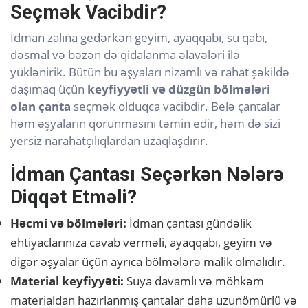
Seçmək Vacibdir?
İdman zalına gedərkən geyim, ayaqqabı, su qabı,
dəsmal və bəzən də qidalanma əlavələri ilə
yüklənirik. Bütün bu əşyaları nizamlı və rahat şəkildə
daşımaq üçün
keyfiyyətli və düzgün bölmələri
olan çanta
seçmək olduqca vacibdir. Belə çantalar
həm əşyaların qorunmasını təmin edir, həm də sizi
yersiz narahatçılıqlardan uzaqlaşdırır.
İdman Çantası Seçərkən Nələrə
Diqqət Etməli?
Həcmi və bölmələri:
İdman çantası gündəlik
ehtiyaclarınıza cavab verməli, ayaqqabı, geyim və
digər əşyalar üçün ayrıca bölmələrə malik olmalıdır.
Material keyfiyyəti:
Suya davamlı və möhkəm
materialdan hazırlanmış çantalar daha uzunömürlü və