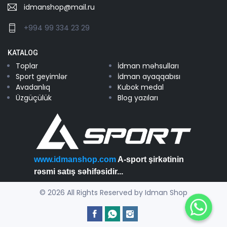
idmanshop@mail.ru
+994 99 334 23 29
KATALOG
Toplar
İdman məhsulları
Sport geyimlər
İdman ayaqqabısı
Avadanlıq
Kubok medal
Üzgüçülük
Blog yazıları
www.idmanshop.com
A-sport şirkətinin
rəsmi satış səhifəsidir...
© 2026 All Rights Reserved by Idman Shop