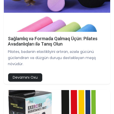
Sağlamlıq və Formada Qalmaq Üçün: Pilates
Avadanlıqları ilə Tanış Olun
Pilates, bədənin elastikliyini artıran, əzələ gücünü
gücləndirən və düzgün duruşu dəstəkləyən məşq
növüdür.
Devamını Oxu