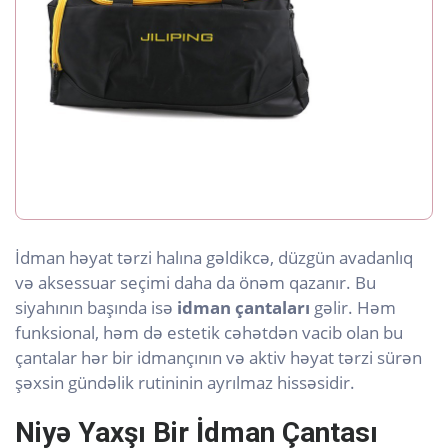
İdman həyat tərzi halına gəldikcə, düzgün avadanlıq
və aksessuar seçimi daha da önəm qazanır. Bu
siyahının başında isə
idman çantaları
gəlir. Həm
funksional, həm də estetik cəhətdən vacib olan bu
çantalar hər bir idmançının və aktiv həyat tərzi sürən
şəxsin gündəlik rutininin ayrılmaz hissəsidir.
Niyə Yaxşı Bir İdman Çantası