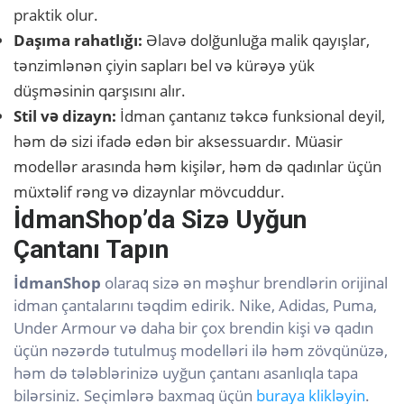
praktik olur.
Daşıma rahatlığı:
Əlavə dolğunluğa malik qayışlar,
tənzimlənən çiyin sapları bel və kürəyə yük
düşməsinin qarşısını alır.
Stil və dizayn:
İdman çantanız təkcə funksional deyil,
həm də sizi ifadə edən bir aksessuardır. Müasir
modellər arasında həm kişilər, həm də qadınlar üçün
müxtəlif rəng və dizaynlar mövcuddur.
İdmanShop’da Sizə Uyğun
Çantanı Tapın
İdmanShop
olaraq sizə ən məşhur brendlərin orijinal
idman çantalarını təqdim edirik. Nike, Adidas, Puma,
Under Armour və daha bir çox brendin kişi və qadın
üçün nəzərdə tutulmuş modelləri ilə həm zövqünüzə,
həm də tələblərinizə uyğun çantanı asanlıqla tapa
bilərsiniz. Seçimlərə baxmaq üçün
buraya klikləyin
.