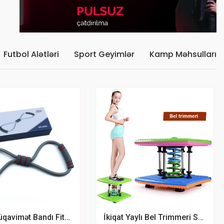
Futbol Alətləri
Sport Geyimlər
Kamp Məhsulları
Yoga Müqavimət Bandı Fitness Rezin Espander
İkiqat Yaylı Bel Trimmeri SAVING BASKET Bel İncəldici Stepper