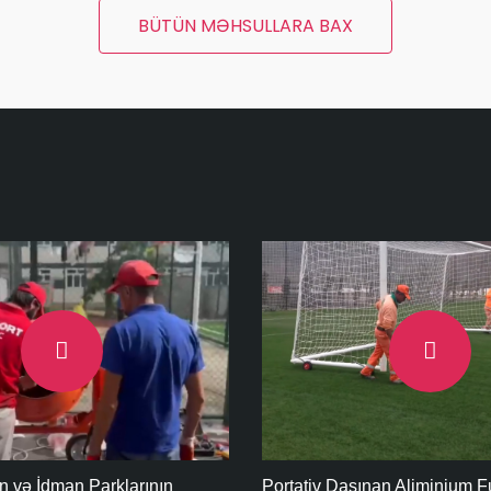
BÜTÜN MƏHSULLARA BAX
nan Aliminium Futbol Qapısı
A-Sport MMC Tərəfindən Gə