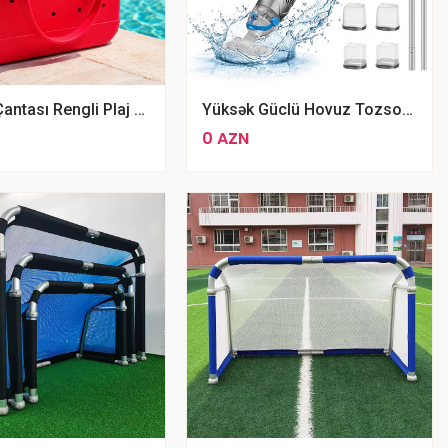
Baseyn Çantası Rengli Plaj Çantası
Yüksək Güclü Hovuz Tozsoranı V3
0 AZN