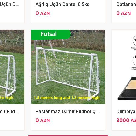
Böyüklər Və Uşaqlar Üçün Dörd Kvadrat Voleybol Tor Dəsti
Ağrlıq Üçün Qantel 0.5kq
0 AZN
0 AZN
Zərbəyə Davamlı Dəmir Fudbol Qapısı 1.50x1 Metr
Paslanmaz Dəmir Fudbol Qapısı 1.8x1.2 Metr
0 AZN
3000 A