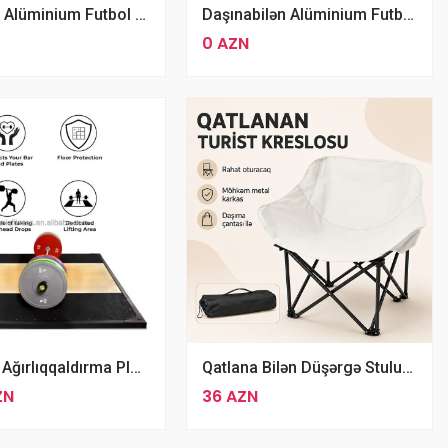
Qatlanan Alüminium Futbol Məşq Qapısı 1.20x90 M
Daşınabilən Alüminium Futbol Qapısı 1.50x100sm
0 AZN
Olimpiya Ağırlıqqaldırma Platforması
Qatlana Bilən Düşərgə Stulu Gira
ZN
36 AZN