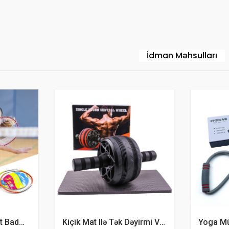
İdman Məhsulları
Professional Defeat Badminton Oyun Dəsti 2 Ədəd Badminton Raketkası 3 Ədəd Top Və Çanta
Kiçik Mat Ilə Tək Dəyirmi Ventral İdman Təkəri Çarx