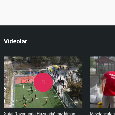
Videolar
Meydançaların və İdman Parklarının
Portativ Daşı