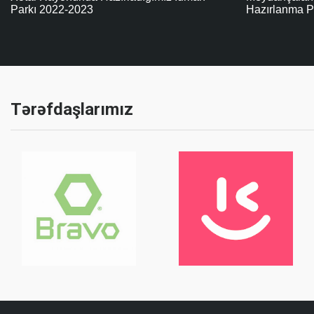
Hazırlanma Prosesi
Təkərli Mode
Tərəfdaşlarımız