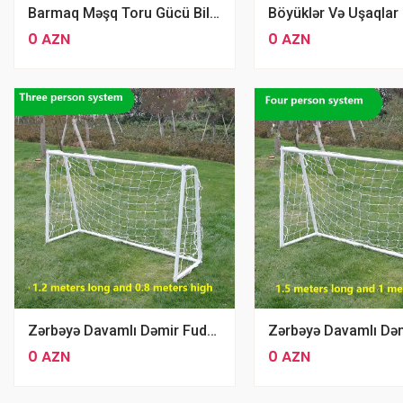
Barmaq Məşq Toru Gücü Bilək Üçün Əl Məşq Toru Espander
0 AZN
0 AZN
Zərbəyə Davamlı Dəmir Fudbol Qapısı 1.2 X0.80m
0 AZN
0 AZN