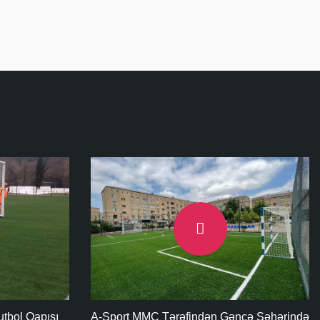
ncə Şəhərində
Ypoo Mini Change Treadmill