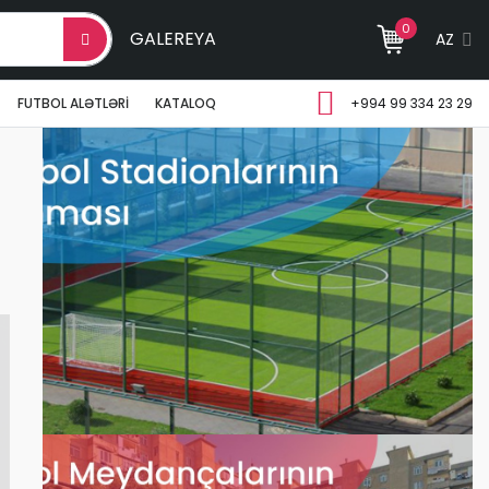
0
GALEREYA
AZ
FUTBOL ALƏTLƏRI
KATALOQ
+994 99 334 23 29