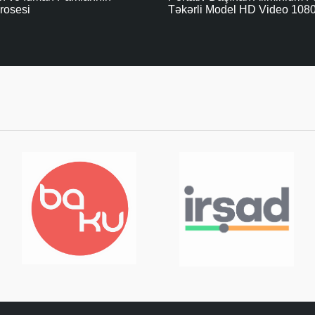
l HD Video 1080p
Hazırlanmış Mini Futbol Mey